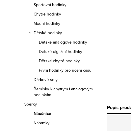
n
Sportovní hodinky
n
Chytré hodinky
í
Módní hodinky
Dětské hodinky
p
Dětské analogové hodinky
a
Dětské digitální hodinky
n
Dětské chytré hodinky
e
První hodinky pro učení času
Dárkové sety
l
Řemínky k chytrým i analogovým
hodinkám
Šperky
Popis prod
Náušnice
Náramky