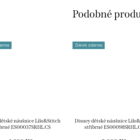
arma
Dárek zdarma
dětské náušnice Lilo&Stitch
Disney dětské náušnice Lilo&
íbrné ES00037SRHL.CS
stříbrné ES00098SRHL.