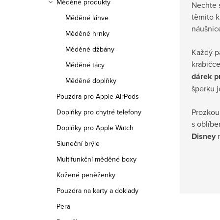
Měděné produkty
Nechte s
těmito k
Měděné láhve
náušnic
Měděné hrnky
Měděné džbány
Každý pá
krabičce
Měděné tácy
dárek pr
Měděné doplňky
šperku j
Pouzdra pro Apple AirPods
Prozkoum
Doplňky pro chytré telefony
s oblíb
Doplňky pro Apple Watch
Disney
n
Sluneční brýle
Multifunkční měděné boxy
Kožené peněženky
Pouzdra na karty a doklady
Pera