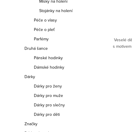
1 499 Kč
Misky na holení
Stojánky na holení
DETAIL
Péče o vlasy
Péče o pleť
Na dotaz
Parfémy
Jemný roztomilý dětský prsten Disney s
ney s
Veselé dě
motivem Stitche a drobnou květinou
ívěskem
s motivem
Druhá šance
vyrobený ze stříbra.
Pánské hodinky
Dámské hodinky
Dárky
Dárky pro ženy
Dárky pro muže
Dárky pro slečny
Dárky pro děti
Značky