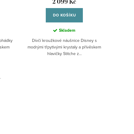
2 099 Kč
DO KOŠÍKU
Skladem
Jemný roz
pohádky
Dívčí kroužkové náušnice Disney s
motivem
ěskem
modrými třpytivými krystaly a přívěskem
hlavičky Stitche z...