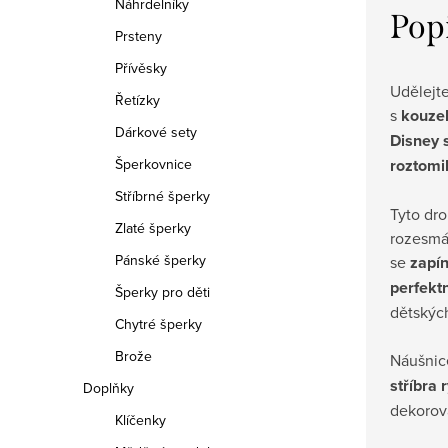
Náhrdelníky
Pop
Prsteny
Přívěsky
Udělejt
Řetízky
s
kouzel
Dárkové sety
Disney 
roztomi
Šperkovnice
Stříbrné šperky
Tyto dr
Zlaté šperky
rozesmát
Pánské šperky
se
zapín
perfekt
Šperky pro děti
dětskýc
Chytré šperky
Brože
Náušnic
stříbra
Doplňky
dekorov
Klíčenky