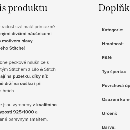
is produktu
Doplňk
e radost své malé princezně
Kategorie
:
nými dívčími náušnicemi
s motivem hlavy
Hmotnost
:
lého Stitche
!
EAN
:
obné peckové náušnice s
ým Stitchem z Lilo & Stitch
Typ šperku
:
ají na puzetku, díky níž
ně drží na oušku
i při
Povrchová ú
h hrách.
Osazení kam
e jsou vyrobeny
z kvalitního
 ryzosti 925/1000
a
Určení
:
ané barevným smaltem.
Barva
: