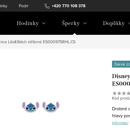
ínky
Podmínky ochrany osobních údajů
+420 770 108 378
Hodinky
Šperky
Doplňky
nice Lilo&Stitch stříbrné ES00097SRHL.CS
Dárek z
Disney
ES000
Kód produ
Drobné d
hlavy pos
informací