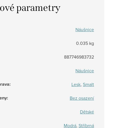
ové parametry
Náušnice
0.035 kg
887746983732
Náušnice
prava
:
Lesk
,
Smalt
eny
:
Bez osazení
Dětské
Modrá
,
Stříbrná