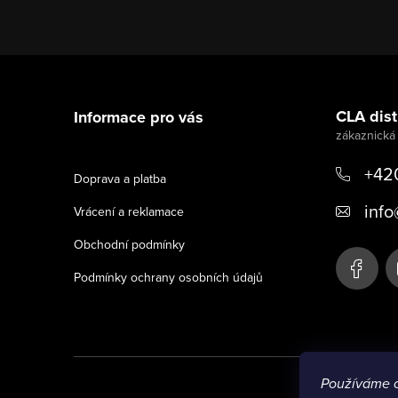
Z
á
CLA distr
Informace pro vás
p
a
+42
Doprava a platba
t
info
Vrácení a reklamace
í
Obchodní podmínky
Podmínky ochrany osobních údajů
Používáme 