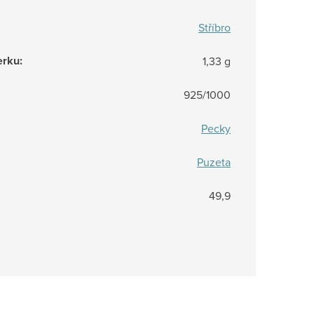
Stříbro
erku
:
1,33 g
925/1000
Pecky
Puzeta
49,9