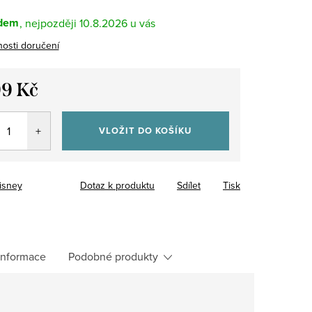
dem
10.8.2026
osti doručení
99 Kč
VLOŽIT DO KOŠÍKU
isney
Dotaz k produktu
Sdílet
Tisk
 informace
Podobné produkty