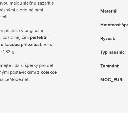
vou malou slečnu zazářit s
rásnými a originálními
Materiál
:
emi!
Hmotnost šp
r přichází v originální
, což z něj činí
perfektní
Ryzost
:
o každou příležitost
. Váha
e 1,33 g.
Typ náušnic
:
ejte i další šperky pro děti
Zapínání
:
enými postavičkami z
kolekce
a LeMode.net.
MOC_EUR
: