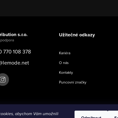
ibution s.r.o.
Užitečné odkazy
0 770 108 378
Kariéra
@
lemode.net
O nás
Kontakty
Puncovní značky
cookies, abychom Vám umožnili
Odmítnout
S