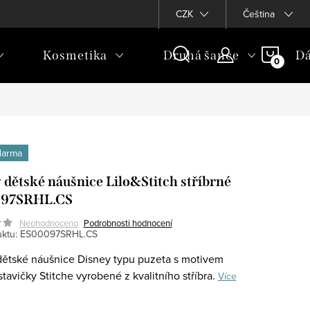
CZK
Čeština
NÁKU
Kosmetika
Druhá šance
Dá
KOŠÍ
darma
 dětské náušnice Lilo&Stitch stříbrné
97SRHL.CS
Neohodnoceno
Podrobnosti hodnocení
ktu:
ES00097SRHL.CS
ětské náušnice Disney typu puzeta s motivem
tavičky Stitche vyrobené z kvalitního stříbra.
Více