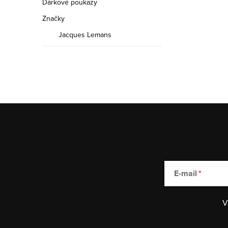
Dárkové poukazy
Značky
Jacques Lemans
E-mail
V