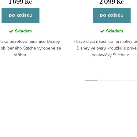
1 699 Kč
2 099 Kč
DO KOŠÍKU
DO KOŠÍKU
Skladem
Skladem
tské puzetové náušnice Disney
Hravé dívčí náušnice na motivy 
 oblíbeného Stitche vyrobené ze
Disney ve tvaru kroužku s přív
stříbra.
postavičky Stitche z...