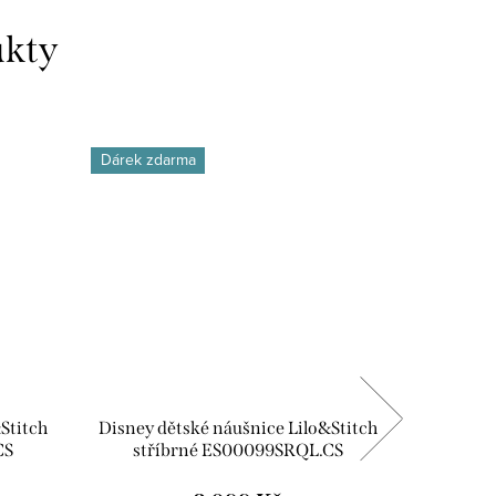
Dárek zdarma
Dárek zd
Stitch
Disney dětské náušnice Lilo&Stitch
Disney 
CS
stříbrné ES00099SRQL.CS
st