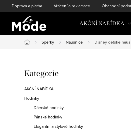
Přejít
Doprava a platba
Vrácení a reklamace
Obchodní podm
na
obsah
AKČNÍ NABÍDKA
Šperky
Náušnice
Disney dětské náuš
Domů
P
Přeskočit
Kategorie
o
kategorie
s
AKČNÍ NABÍDKA
t
Hodinky
Dámské hodinky
r
Pánské hodinky
a
Elegantní a stylové hodinky