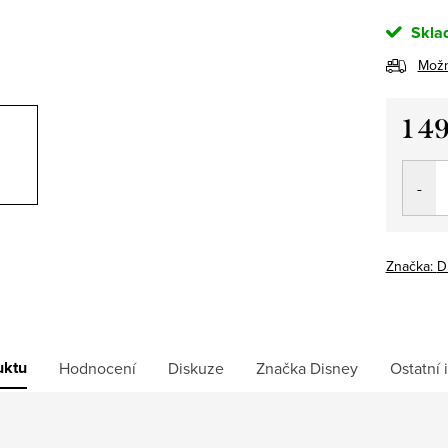
Skla
Možn
1 4
Měrná
cena:
Značka:
D
uktu
Hodnocení
Diskuze
Značka
Disney
Ostatní