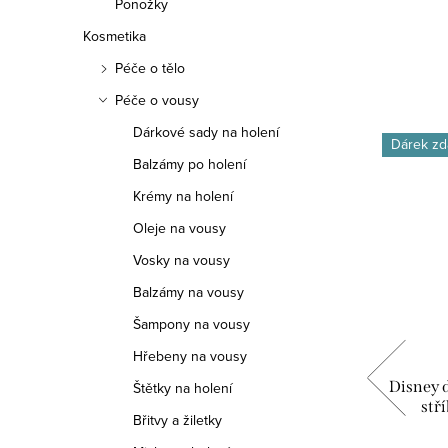
Ponožky
Kosmetika
Péče o tělo
Péče o vousy
Dárkové sady na holení
Dárek zdarma
Dárek zd
Balzámy po holení
Krémy na holení
Oleje na vousy
Vosky na vousy
Balzámy na vousy
Šampony na vousy
Hřebeny na vousy
&Stitch
Disney dětský prsten Lilo & Stitch
Disney 
Štětky na holení
CS
stříbrný DS00001SL.CS
stř
Břitvy a žiletky