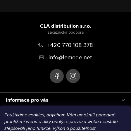
Z
á
CLA distribution s.r.o.
p
+420 770 108 378
a
t
info
@
lemode.net
í
Informace pro vás
Používáme cookies, abychom Vám umožnili pohodlné
Blog
prohlížení webu a díky analýze provozu webu neustále
zlepšovali jeho funkce, výkon a použitelnost.