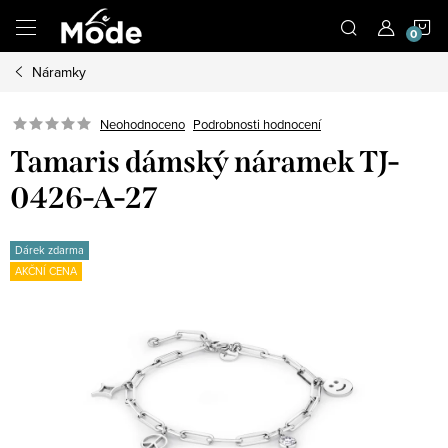
Přejít
N
na
obsah
Náramky
K
Neohodnoceno
Podrobnosti hodnocení
Tamaris dámský náramek TJ-
0426-A-27
Dárek zdarma
AKČNÍ CENA