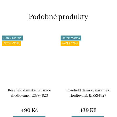
Dárek zdarma
Dárek zdarma
AKČNÍ CENA
AKČNÍ CENA
Rosefield dámské náušnice
Rosefield dámský náramek
rhodiované, JESSS-J823
rhodiovaný, JBSSS-J827
490 Kč
439 Kč