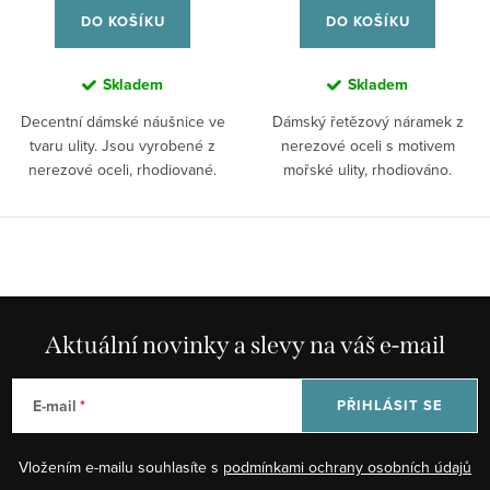
DO KOŠÍKU
DO KOŠÍKU
Skladem
Skladem
Decentní dámské náušnice ve
Dámský řetězový náramek z
tvaru ulity. Jsou vyrobené z
nerezové oceli s motivem
nerezové oceli, rhodiované.
mořské ulity, rhodiováno.
Aktuální novinky a slevy na váš e-mail
E-mail
PŘIHLÁSIT SE
Vložením e-mailu souhlasíte s
podmínkami ochrany osobních údajů