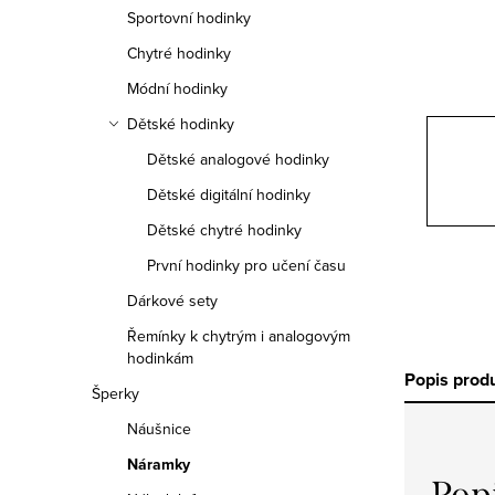
n
Sportovní hodinky
n
Chytré hodinky
í
Módní hodinky
Dětské hodinky
p
Dětské analogové hodinky
a
Dětské digitální hodinky
n
Dětské chytré hodinky
e
První hodinky pro učení času
Dárkové sety
l
Řemínky k chytrým i analogovým
hodinkám
Popis prod
Šperky
Náušnice
Náramky
Pop