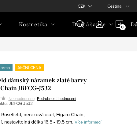
CZK
Čeština
NÁKU
Kosmetika
Druhá šance
Dá
KOŠÍ
darma
AKČNÍ CENA
eld dámský náramek zlaté barvy
 Chain JBFCG-J532
Neohodnoceno
Podrobnosti hodnocení
ktu:
JBFCG-J532
Rosefield, nerezová ocel, Figaro Chain,
, nastavitelná délka 16,5 - 19,5 cm.
Více informací