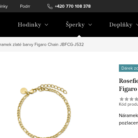
ínky
Podmínky ochrany osobních údajů
+420 770 108 378
Hodinky
Šperky
Doplňky
ramek zlaté barvy Figaro Chain JBFCG-J532
Dárek z
Rosefi
Figaro
Kód produ
Náramek 
pozlacení