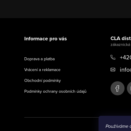
Z
á
CLA distr
Informace pro vás
p
a
+42
Doprava a platba
t
info
Vrácení a reklamace
í
Obchodní podmínky
Podmínky ochrany osobních údajů
Používáme 