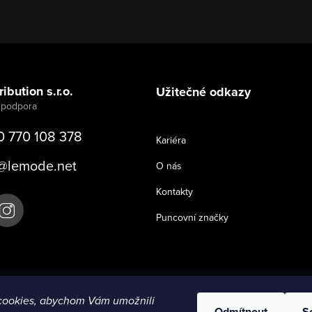
ibution s.r.o.
Užitečné odkazy
0 770 108 378
Kariéra
@
lemode.net
O nás
Kontakty
Puncovní značky
cookies, abychom Vám umožnili
Odmítnout
S