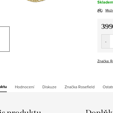
Sklade
Možn
399
Měrná
cena:
Značka:
R
uktu
Hodnocení
Diskuze
Značka
Rosefield
Ostat
is produktu
Doplňk