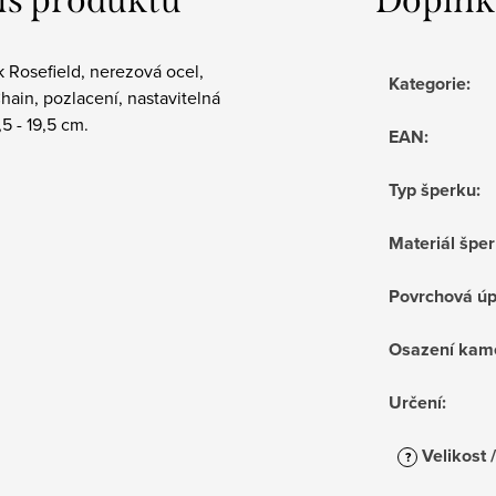
 Rosefield, nerezová ocel,
Kategorie
:
hain, pozlacení, nastavitelná
,5 - 19,5 cm.
EAN
:
Typ šperku
:
Materiál špe
Povrchová ú
Osazení kam
Určení
:
Velikost 
?