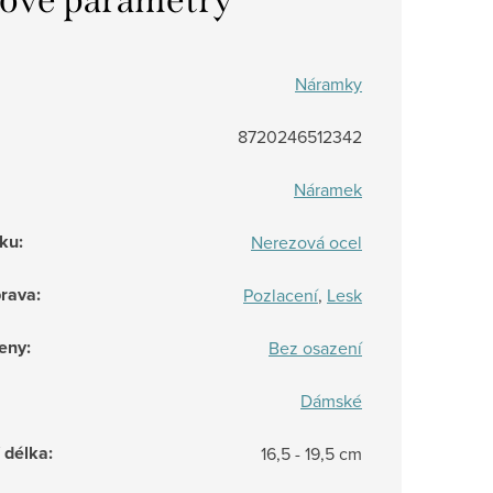
Náramky
8720246512342
Náramek
rku
:
Nerezová ocel
prava
:
Pozlacení
,
Lesk
eny
:
Bez osazení
Dámské
/ délka
:
16,5 - 19,5 cm