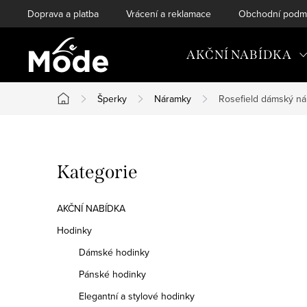
Přejít
Doprava a platba
Vrácení a reklamace
Obchodní podm
na
obsah
AKČNÍ NABÍDKA
Šperky
Náramky
Rosefield dámský ná
Domů
P
Přeskočit
Kategorie
o
kategorie
s
AKČNÍ NABÍDKA
t
Hodinky
Dámské hodinky
r
Pánské hodinky
a
Elegantní a stylové hodinky