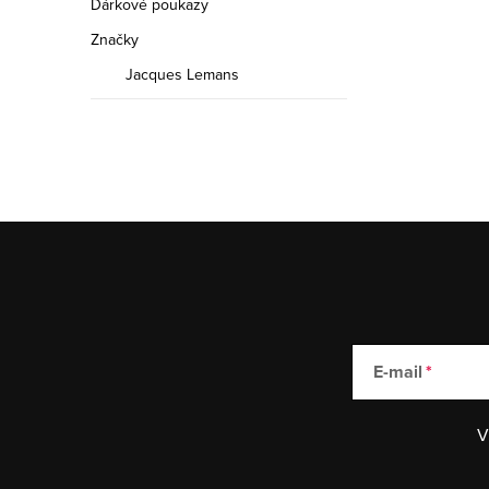
Dárkové poukazy
Značky
Jacques Lemans
E-mail
V