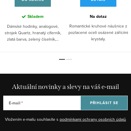
Skladem
Na dotaz
Romantické kruhové náušnice z
Dámské hodinky, analogové,
pozlacené oceli osázené zářícími
strojek Quartz, hranatý ciferník,
krystaly.
zlatá barva, zelený číselník,...
Aktuální novinky a slevy na váš e-mail
E-mail
PŘIHLÁSIT SE
Vložením e-mailu souhlasíte s
podmínkami ochrany osobních údajů