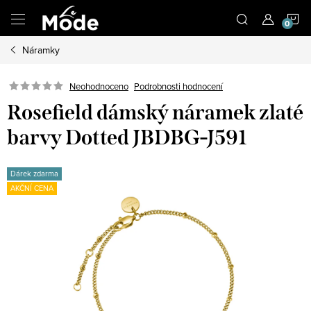
Přejít
N
na
obsah
Náramky
K
Neohodnoceno
Podrobnosti hodnocení
Rosefield dámský náramek zlaté
barvy Dotted JBDBG-J591
Dárek zdarma
AKČNÍ CENA