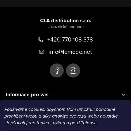
Z
á
CLA distribution s.r.o.
p
+420 770 108 378
a
t
info
@
lemode.net
í
Informace pro vás
Používáme cookies, abychom Vám umožnili pohodlné
Blog
prohlížení webu a díky analýze provozu webu neustále
zlepšovali jeho funkce, výkon a použitelnost.