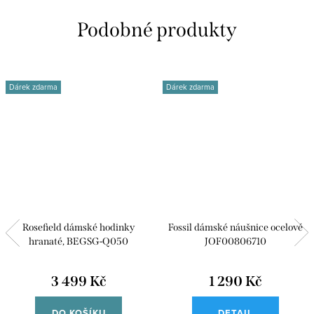
Dárek zdarma
Dárek zdarma
Rosefield dámské hodinky
Fossil dámské náušnice ocelové
hranaté, BEGSG-Q050
JOF00806710
3 499 Kč
1 290 Kč
DO KOŠÍKU
DETAIL