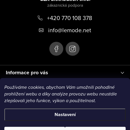
p
+420 770 108 378
a
t
info
@
lemode.net
í
Informace pro vás
Používáme cookies, abychom Vám umožnili pohodlné
Blog
prohlížení webu a díky analýze provozu webu neustále
zlepšovali jeho funkce, výkon a použitelnost.
Nastavení
Copyright 2026
Le Mode
. Všechna práva vyhrazena.