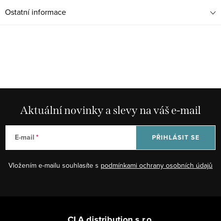
Ostatní informace
Aktuální novinky a slevy na váš e-mail
E-mail
PŘIHLÁSIT SE
Vložením e-mailu souhlasíte s
podmínkami ochrany osobních údajů
Z
á
CLA distribution s.r.o.