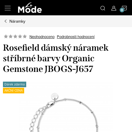
Přejít
N
na
obsah
Náramky
K
Neohodnoceno
Podrobnosti hodnocení
Rosefield dámský náramek
stříbrné barvy Organic
Gemstone JBOGS-J657
Dárek zdarma
AKČNÍ CENA