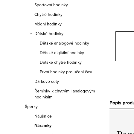
n
Sportovní hodinky
n
Chytré hodinky
í
Módní hodinky
Dětské hodinky
p
Dětské analogové hodinky
a
Dětské digitální hodinky
n
Dětské chytré hodinky
e
První hodinky pro učení času
Dárkové sety
l
Řemínky k chytrým i analogovým
hodinkám
Popis prod
Šperky
Náušnice
Náramky