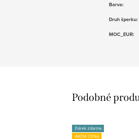
Barva
:
Druh šperku
:
MOC_EUR
:
Dárek zdarma
AKČNÍ CENA