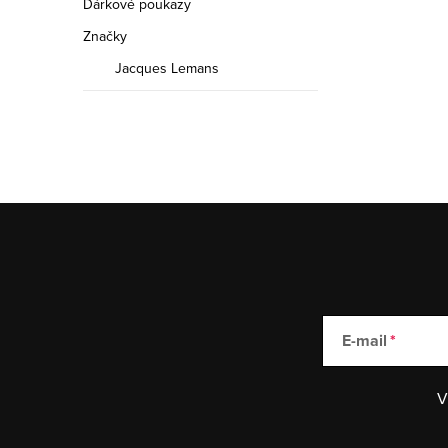
Dárkové poukazy
Značky
Jacques Lemans
E-mail
V