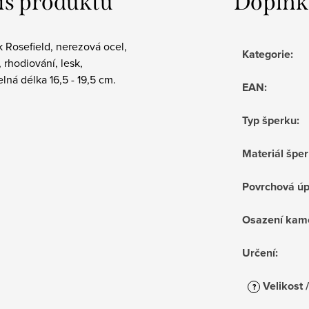
is produktu
Doplňk
 Rosefield, nerezová ocel,
Kategorie
:
, rhodiování, lesk,
elná délka 16,5 - 19,5 cm.
EAN
:
Typ šperku
:
Materiál špe
Povrchová ú
Osazení kam
Určení
:
Velikost 
?