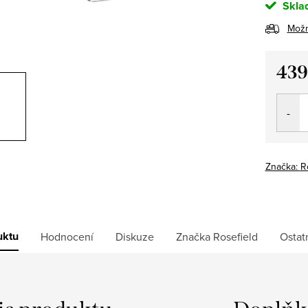
Skla
Možn
439
Měrná
cena:
Značka:
R
uktu
Hodnocení
Diskuze
Značka
Rosefield
Ostat