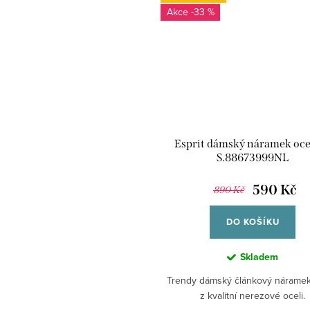
-33 %
Esprit dámský náramek oce
S.88673999NL
590 Kč
890 Kč
DO KOŠÍKU
Skladem
Trendy dámský článkový náramek
z kvalitní nerezové oceli.