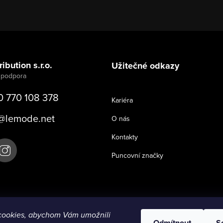
ibution s.r.o.
Užitečné odkazy
0 770 108 378
Kariéra
@
lemode.net
O nás
Kontakty
Puncovní značky
cookies, abychom Vám umožnili
Odmítnout
S