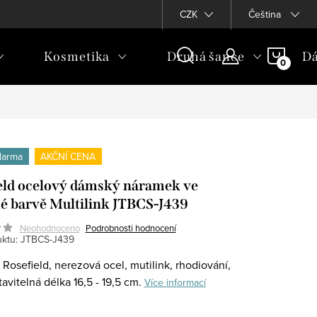
CZK
Čeština
NÁKU
Kosmetika
Druhá šance
Dá
KOŠÍ
darma
AKČNÍ CENA
eld ocelový dámský náramek ve
né barvě Multilink JTBCS-J439
Neohodnoceno
Podrobnosti hodnocení
ktu:
JTBCS-J439
Rosefield, nerezová ocel, mutilink, rhodiování,
tavitelná délka 16,5 - 19,5 cm.
Více informací