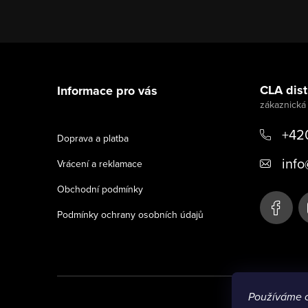
Z
á
CLA distr
Informace pro vás
p
a
+42
Doprava a platba
t
info
Vrácení a reklamace
í
Obchodní podmínky
Podmínky ochrany osobních údajů
Používáme 