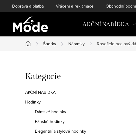
Přejít
Doprava a platba
Vrácení a reklamace
Obchodní podm
na
obsah
AKČNÍ NABÍDKA
Šperky
Náramky
Rosefield ocelový d
Domů
P
Přeskočit
Kategorie
o
kategorie
s
AKČNÍ NABÍDKA
t
Hodinky
Dámské hodinky
r
Pánské hodinky
a
Elegantní a stylové hodinky