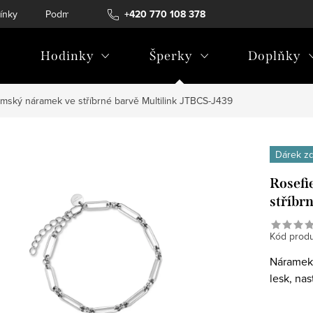
ínky
Podmínky ochrany osobních údajů
+420 770 108 378
Hodinky
Šperky
Doplňky
ámský náramek ve stříbrné barvě Multilink JTBCS-J439
Dárek z
Rosefi
stříbr
Kód produ
Náramek 
lesk, nas