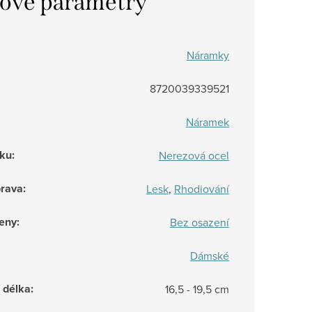
ové parametry
Náramky
8720039339521
Náramek
rku
:
Nerezová ocel
prava
:
Lesk
,
Rhodiování
eny
:
Bez osazení
Dámské
/ délka
:
16,5 - 19,5 cm