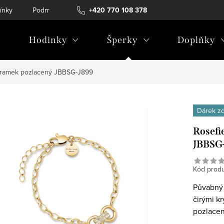
ínky
Podmínky ochrany osobních údajů
+420 770 108 378
Hodinky
Šperky
Doplňky
áramek pozlacený JBBSG-J899
Dárek z
Rosefi
JBBSG
Kód produ
Půvabný 
čirými kr
pozlace