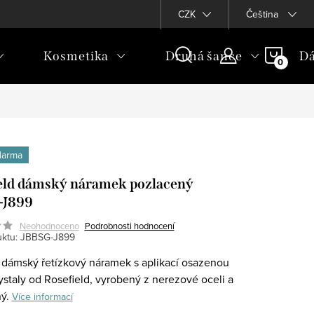
CZK
Čeština
NÁKU
Kosmetika
Druhá šance
Dá
KOŠÍ
darma
eld dámský náramek pozlacený
-J899
Neohodnoceno
Podrobnosti hodnocení
ktu:
JBBSG-J899
dámský řetízkový náramek s aplikací osazenou
ystaly od Rosefield, vyrobený z nerezové oceli a
ný.
Více informací