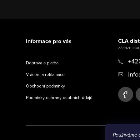
Z
á
CLA distr
Informace pro vás
p
a
+42
Doprava a platba
t
info
Vrácení a reklamace
í
Obchodní podmínky
Podmínky ochrany osobních údajů
Používáme 