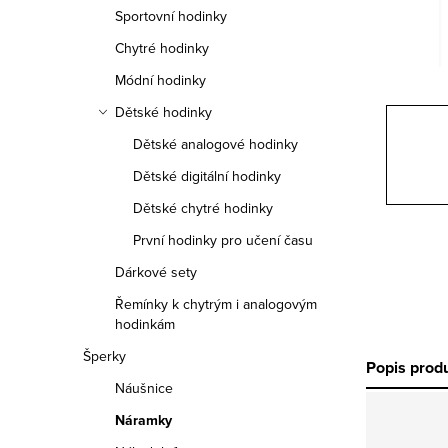
n
Sportovní hodinky
n
Chytré hodinky
í
Módní hodinky
Dětské hodinky
p
Dětské analogové hodinky
a
Dětské digitální hodinky
n
Dětské chytré hodinky
e
První hodinky pro učení času
Dárkové sety
l
Řemínky k chytrým i analogovým
hodinkám
Šperky
Popis prod
Náušnice
Náramky