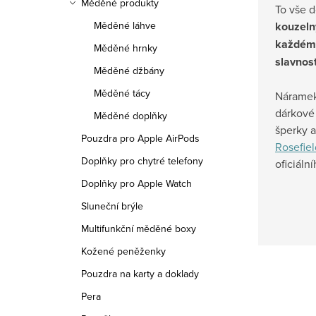
Měděné produkty
To vše 
kouzeln
Měděné láhve
každém
Měděné hrnky
slavnos
Měděné džbány
Měděné tácy
Náramek
dárkové 
Měděné doplňky
šperky 
Pouzdra pro Apple AirPods
Rosefiel
Doplňky pro chytré telefony
oficiáln
Doplňky pro Apple Watch
Sluneční brýle
Multifunkční měděné boxy
Kožené peněženky
Pouzdra na karty a doklady
Pera