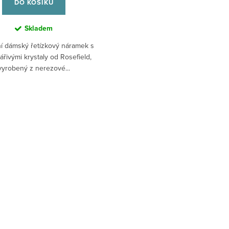
DO KOŠÍKU
Skladem
í dámský řetízkový náramek s
zářivými krystaly od Rosefield,
vyrobený z nerezové...