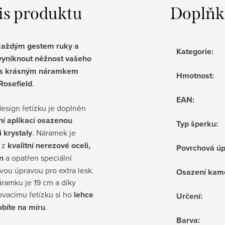
is produktu
Doplňk
každým gestem ruky a
Kategorie
:
vyniknout něžnost vašeho
 s krásným náramkem
Hmotnost
:
Rosefield
.
EAN
:
esign řetízku je doplněn
ní aplikací osazenou
Typ šperku
:
 krystaly
. Náramek je
 z
kvalitní nerezové oceli,
Povrchová ú
n
a opatřen speciální
ou úpravou pro extra lesk.
Osazení kam
ramku je 19 cm a díky
ovacímu řetízku si ho
lehce
Určení
:
obíte na míru
.
Barva
: