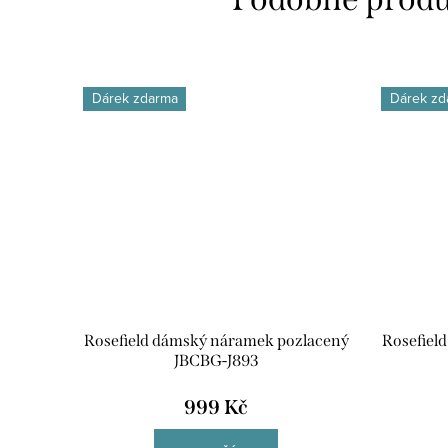
Dárek zdarma
Dárek zd
Rosefield dámský náramek pozlacený
Rosefiel
JBCBG-J893
999 Kč