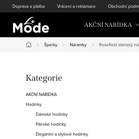
Přejít
Doprava a platba
Vrácení a reklamace
Obchodní podm
na
obsah
AKČNÍ NABÍDKA
Šperky
Náramky
Rosefield dámský n
Domů
P
Přeskočit
Kategorie
o
kategorie
s
AKČNÍ NABÍDKA
t
Hodinky
Dámské hodinky
r
Pánské hodinky
a
Elegantní a stylové hodinky