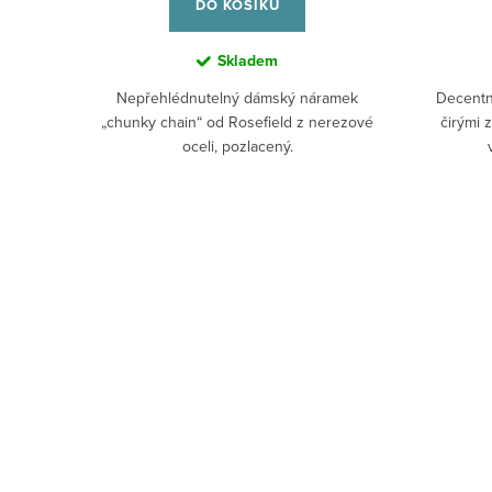
DO KOŠÍKU
Skladem
Nepřehlédnutelný dámský náramek
Decentn
„chunky chain“ od Rosefield z nerezové
čirými 
oceli, pozlacený.