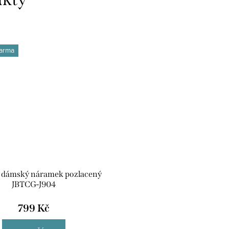
arma
d dámský náramek pozlacený
JBTCG-J904
799 Kč