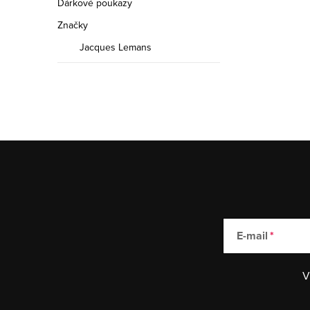
Dárkové poukazy
Značky
Jacques Lemans
E-mail
V