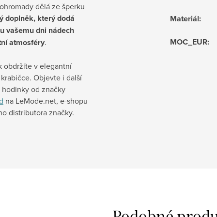
dohromady dělá ze šperku
ý doplněk, který dodá
Materiál
:
u vašemu dni nádech
MOC_EUR
:
tní atmosféry
.
 obdržíte v elegantní
krabičce. Objevte i další
a hodinky od značky
d
na LeMode.net, e-shopu
ího distributora značky.