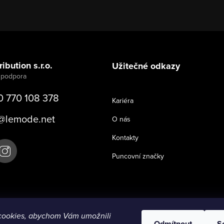
ibution s.r.o.
Užitečné odkazy
0 770 108 378
Kariéra
@
lemode.net
O nás
Kontakty
Puncovní značky
cookies, abychom Vám umožnili
Odmítnout
S