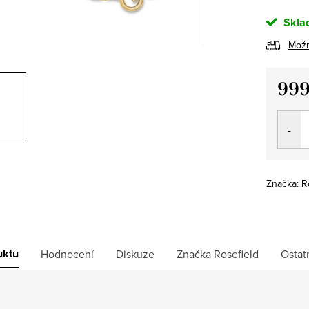
Skla
Možn
999
Měrná
cena:
Značka:
R
uktu
Hodnocení
Diskuze
Značka
Rosefield
Ostat