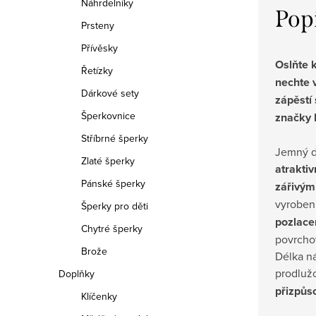
Náhrdelníky
Pop
Prsteny
Přívěsky
Oslňte 
Řetízky
nechte 
Dárkové sety
zápěstí
Šperkovnice
značky 
Stříbrné šperky
Jemný d
Zlaté šperky
atraktiv
Pánské šperky
zářivými
vyroben
Šperky pro děti
pozlace
Chytré šperky
povrchov
Brože
Délka ná
prodluž
Doplňky
přizpůs
Klíčenky