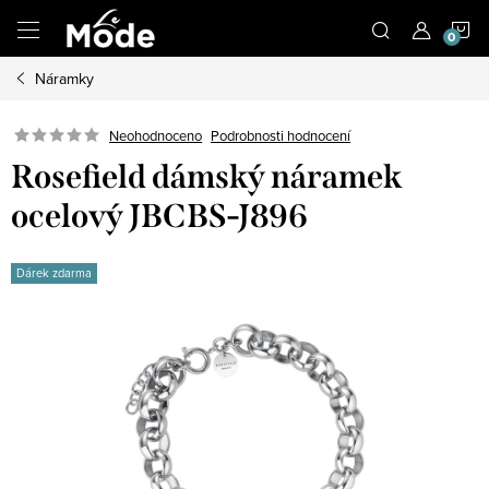
Přejít
N
na
obsah
Náramky
K
Neohodnoceno
Podrobnosti hodnocení
Rosefield dámský náramek
ocelový JBCBS-J896
Dárek zdarma