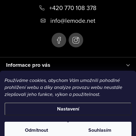
+420 770 108 378
a
t
info
@
lemode.net
í
Informace pro vás
Používáme cookies, abychom Vám umožnili pohodlné
Blog
prohlížení webu a díky analýze provozu webu neustále
zlepšovali jeho funkce, výkon a použitelnost.
Nastavení
Copyright 2026
Le Mode
. Všechna práva vyhrazena.
Odmítnout
Souhlasím
Vytvořil Shoptet