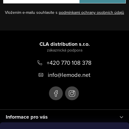
Vložením e-mailu souhlasíte s
podmínkami ochrany osobních údajů
Z
á
CLA distribution s.r.o.
p
+420 770 108 378
a
t
info
@
lemode.net
í
Informace pro vás