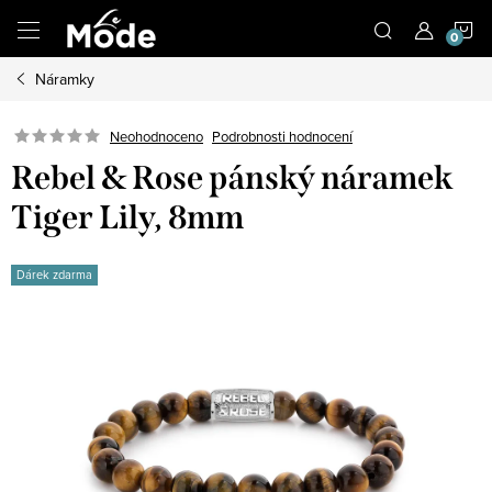
Přejít
N
na
obsah
Náramky
K
Neohodnoceno
Podrobnosti hodnocení
Rebel & Rose pánský náramek
Tiger Lily, 8mm
Dárek zdarma