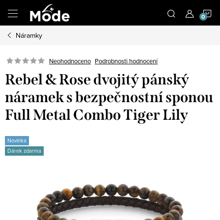
Přejít
N
na
obsah
Náramky
K
Neohodnoceno
Podrobnosti hodnocení
Rebel & Rose dvojitý pánský
náramek s bezpečnostní sponou
Full Metal Combo Tiger Lily
Novinka
Dárek zdarma