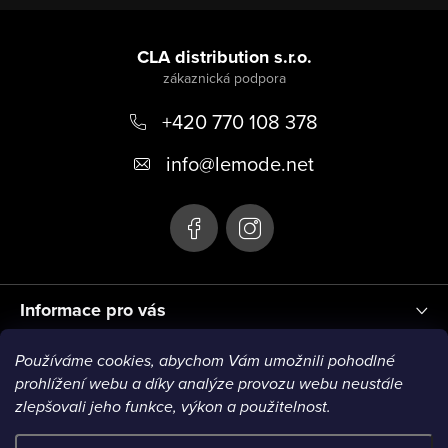
Z
á
CLA distribution s.r.o.
p
+420 770 108 378
a
t
info
@
lemode.net
í
Informace pro vás
Používáme cookies, abychom Vám umožnili pohodlné
Blog
prohlížení webu a díky analýze provozu webu neustále
zlepšovali jeho funkce, výkon a použitelnost.