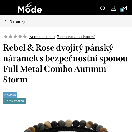
Přejít
N
na
obsah
Náramky
K
Neohodnoceno
Podrobnosti hodnocení
Rebel & Rose dvojitý pánský
náramek s bezpečnostní sponou
Full Metal Combo Autumn
Storm
Novinka
Dárek zdarma