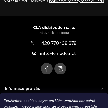
Vložením e-mailu souhlasíte s
podmínkami ochrany osobních údajů
Z
á
CLA distribution s.r.o.
p
+420 770 108 378
a
t
info
@
lemode.net
í
Informace pro vás
Používáme cookies, abychom Vám umožnili pohodlné
Blog
prohlížení webu a díky analýze provozu webu neustále