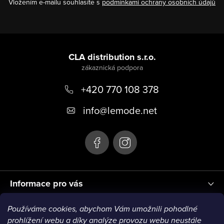
Vložením e-mailu souhlasíte s
podmínkami ochrany osobních údajů
Z
á
CLA distribution s.r.o.
p
+420 770 108 378
a
t
info
@
lemode.net
í
Informace pro vás
Používáme cookies, abychom Vám umožnili pohodlné
Blog
prohlížení webu a díky analýze provozu webu neustále