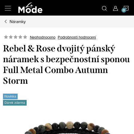
Přejít
N
na
obsah
Náramky
K
Neohodnoceno
Podrobnosti hodnocení
Rebel & Rose dvojitý pánský
náramek s bezpečnostní sponou
Full Metal Combo Autumn
Storm
Novinka
Dárek zdarma