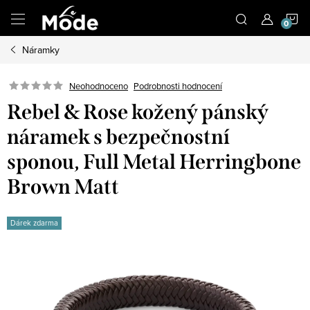
Přejít
N
na
obsah
Náramky
K
Neohodnoceno
Podrobnosti hodnocení
Rebel & Rose kožený pánský
náramek s bezpečnostní
sponou, Full Metal Herringbone
Brown Matt
Dárek zdarma