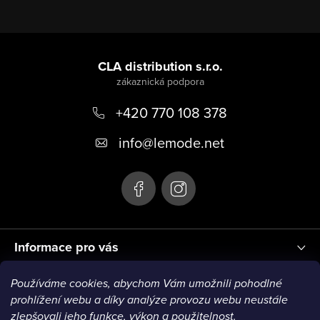
Z
á
CLA distribution s.r.o.
p
+420 770 108 378
a
t
info
@
lemode.net
í
Informace pro vás
Používáme cookies, abychom Vám umožnili pohodlné
Blog
prohlížení webu a díky analýze provozu webu neustále
zlepšovali jeho funkce, výkon a použitelnost.