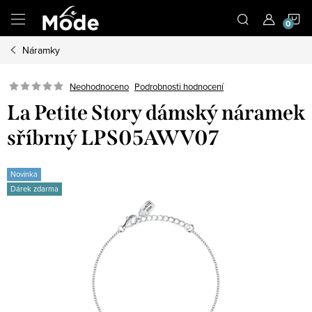
Přejít
N
na
obsah
Náramky
K
Neohodnoceno
Podrobnosti hodnocení
La Petite Story dámský náramek
sříbrný LPS05AWV07
Novinka
Dárek zdarma