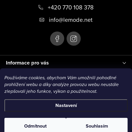
+420 770 108 378
a
t
info
@
lemode.net
í
Informace pro vás
Používáme cookies, abychom Vám umožnili pohodlné
Blog
prohlížení webu a díky analýze provozu webu neustále
zlepšovali jeho funkce, výkon a použitelnost.
Nastavení
Copyright 2026
Le Mode
. Všechna práva vyhrazena.
Odmítnout
Souhlasím
Vytvořil Shoptet