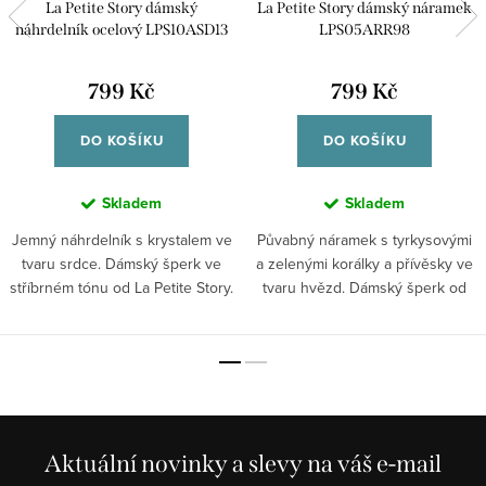
La Petite Story dámský
La Petite Story dámský náramek
náhrdelník ocelový LPS10ASD13
LPS05ARR98
799 Kč
799 Kč
DO KOŠÍKU
DO KOŠÍKU
Skladem
Skladem
Jemný náhrdelník s krystalem ve
Půvabný náramek s tyrkysovými
tvaru srdce. Dámský šperk ve
a zelenými korálky a přívěsky ve
stříbrném tónu od La Petite Story.
tvaru hvězd. Dámský šperk od
La...
Aktuální novinky a slevy na váš e-mail