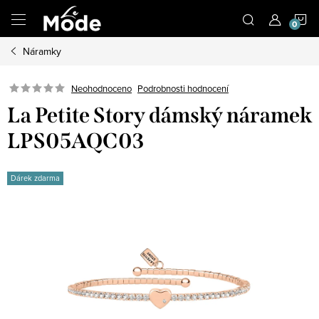
Přejít
N
na
obsah
Náramky
K
Neohodnoceno
Podrobnosti hodnocení
La Petite Story dámský náramek
LPS05AQC03
Dárek zdarma