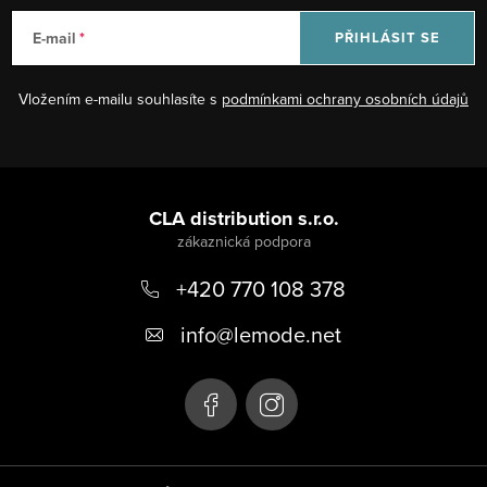
E-mail
PŘIHLÁSIT SE
Vložením e-mailu souhlasíte s
podmínkami ochrany osobních údajů
Z
á
CLA distribution s.r.o.
p
+420 770 108 378
a
t
info
@
lemode.net
í