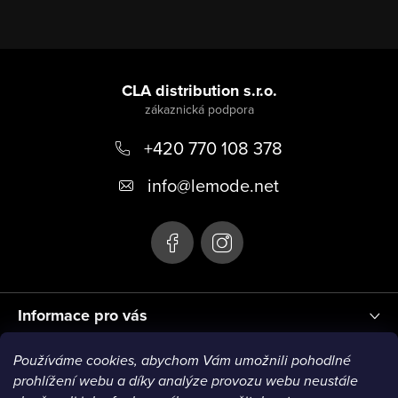
Z
á
CLA distribution s.r.o.
p
+420 770 108 378
a
t
info
@
lemode.net
í
Informace pro vás
Používáme cookies, abychom Vám umožnili pohodlné
Blog
prohlížení webu a díky analýze provozu webu neustále