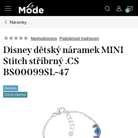
Přejít
N
na
obsah
Náramky
K
Neohodnoceno
Podrobnosti hodnocení
Disney dětský náramek MINI
Stitch stříbrný .CS
BS00099SL-47
Novinka
Dárek zdarma