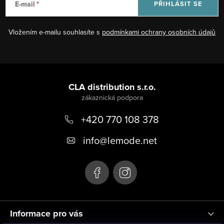
E-mail
PŘIHLÁSIT SE
Vložením e-mailu souhlasíte s
podmínkami ochrany osobních údajů
Z
á
CLA distribution s.r.o.
p
+420 770 108 378
a
t
info
@
lemode.net
í
Informace pro vás