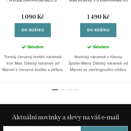
textilní BS00065RNRL.CS
Man stříbrný .CS BS00066RL-55
1 090 Kč
1 490 Kč
DO KOŠÍKU
DO KOŠÍKU
Skladem
Skladem
Trendy červený textilní náramek
Ikonický náramek s hlavou
Iron Man. Dětský náramek od
Spider-Mana. Dětský náramek od
Marvel z červené textilie a stříbra.
Marvel ze sterlingového stříbra.
Aktuální novinky a slevy na váš e-mail