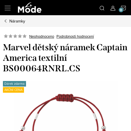
Přejít
N
na
obsah
Náramky
K
Neohodnoceno
Podrobnosti hodnocení
Marvel dětský náramek Captain
America textilní
BS00064RNRL.CS
Dárek zdarma
AKČNÍ CENA