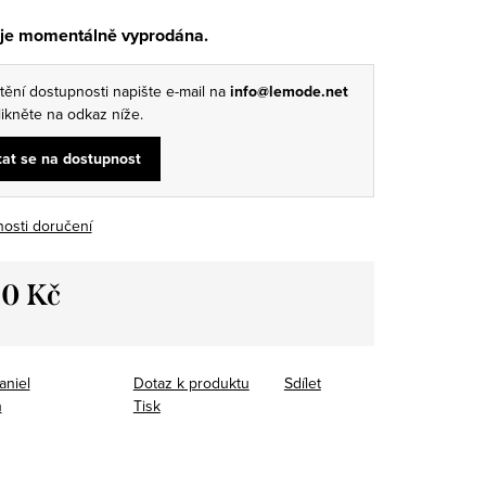
 je momentálně vyprodána.
štění dostupnosti napište e-mail na
info@lemode.net
ikněte na odkaz níže.
at se na dostupnost
osti doručení
90 Kč
aniel
Dotaz k produktu
Sdílet
n
Tisk