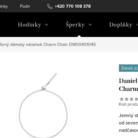
ínky
Podmínky ochrany osobních údajů
+420 770 108 378
Hodinky
Šperky
Doplňky
stříbrný dámský náramek Charm Chain DW00401045
Dárek z
Daniel
Charm
Kód produ
Jemný st
od sever
nadčaso