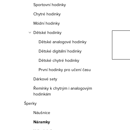
n
Sportovní hodinky
n
Chytré hodinky
í
Módní hodinky
Dětské hodinky
p
Dětské analogové hodinky
a
Dětské digitální hodinky
n
Dětské chytré hodinky
e
První hodinky pro učení času
Dárkové sety
l
Řemínky k chytrým i analogovým
hodinkám
Šperky
Náušnice
Náramky