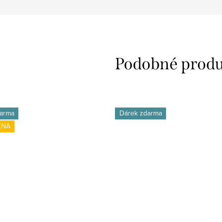
arma
Dárek zdarma
ENA