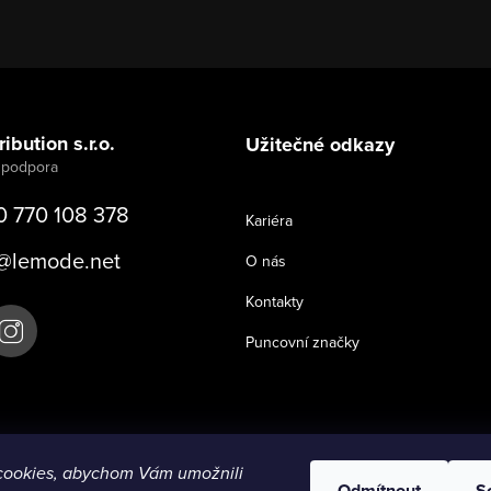
ibution s.r.o.
Užitečné odkazy
0 770 108 378
Kariéra
@
lemode.net
O nás
Kontakty
Puncovní značky
cookies, abychom Vám umožnili
Odmítnout
S