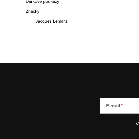
Dárkové poukazy
Značky
Jacques Lemans
E-mail
V