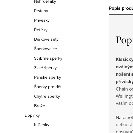
Náhrdelníky
Popis prod
Prsteny
Přívěsky
Řetízky
Pop
Dárkové sety
Šperkovnice
Stříbrné šperky
Klasick
oválným
Zlaté šperky
nošení 
Pánské šperky
přívěsk
Šperky pro děti
Chain o
Wellingt
Chytré šperky
vaším o
Brože
Doplňky
Náramek 
délku s
Klíčenky
posuvné