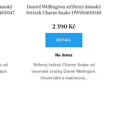
dámský
Daniel Wellington stříbrný dámský
401047
řetízek Charm Snake DW00401048
2 390 Kč
DETAIL
Na dotaz
e od
Stříbrný řetízek Charms Snake od
gton.
severské značky Daniel Wellington.
Univerzální a nadčasový...