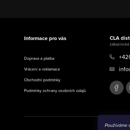
Z
á
CLA distr
Informace pro vás
p
a
+42
Doprava a platba
t
info
Vrácení a reklamace
í
Obchodní podmínky
Podmínky ochrany osobních údajů
Používáme 