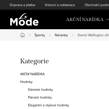
Přejít
Doprava a platba
Vrácení a reklamace
Obchodní podm
na
obsah
AKČNÍ NABÍDKA
Šperky
Náramky
Daniel Wellington 
Domů
P
Přeskočit
Kategorie
o
kategorie
s
AKČNÍ NABÍDKA
t
Hodinky
Dámské hodinky
r
Pánské hodinky
a
Elegantní a stylové hodinky