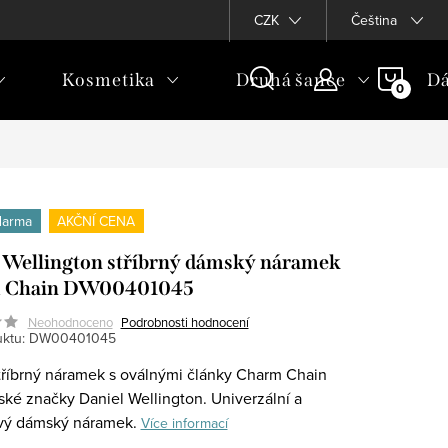
CZK
Čeština
NÁKU
Kosmetika
Druhá šance
Dá
KOŠÍ
darma
AKČNÍ CENA
 Wellington stříbrný dámský náramek
 Chain DW00401045
Neohodnoceno
Podrobnosti hodnocení
ktu:
DW00401045
říbrný náramek s oválnými články Charm Chain
ské značky Daniel Wellington. Univerzální a
vý dámský náramek.
Více informací