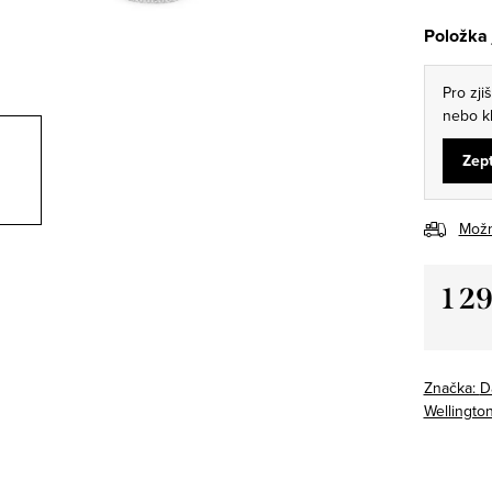
Položka
Pro zji
nebo kl
Zept
Možn
1 2
Měrná
cena:
Značka:
D
Wellingto