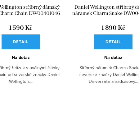
Wellington stříbrný dámský
Daniel Wellington stříbrný 
 Charm Chain DW00401046
náramek Charm Snake DW00
1 590 Kč
1 890 Kč
DETAIL
DETAIL
Na dotaz
Na dotaz
íbrný řetízek s oválnými články
Stříbrný náramek Charms Snak
ain od severské značky Daniel
severské značky Daniel Wellin
Wellington....
Univerzální a nadčasový...