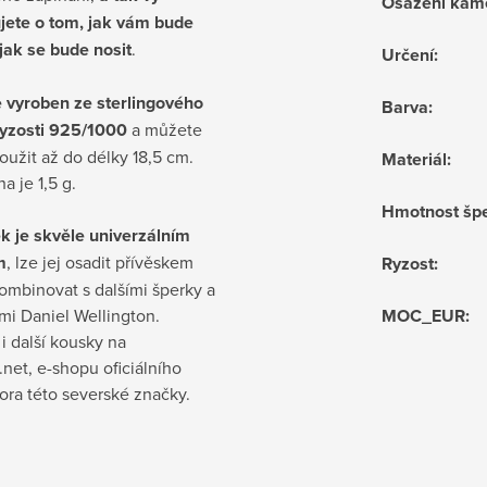
Osazení kam
jete o tom, jak vám bude
jak se bude nosit
.
Určení
:
e vyroben ze sterlingového
Barva
:
 ryzosti 925/1000
a můžete
loužit až do délky 18,5 cm.
Materiál
:
a je 1,5 g.
Hmotnost šp
 je skvěle univerzálním
m
, lze jej osadit přívěskem
Ryzost
:
ombinovat s dalšími šperky a
mi Daniel Wellington.
MOC_EUR
:
i další kousky na
net, e-shopu oficiálního
tora této severské značky.