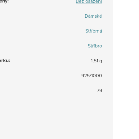
eny
:
Bez osazení
Dámské
Stříbrná
Stříbro
erku
:
1,51 g
925/1000
79