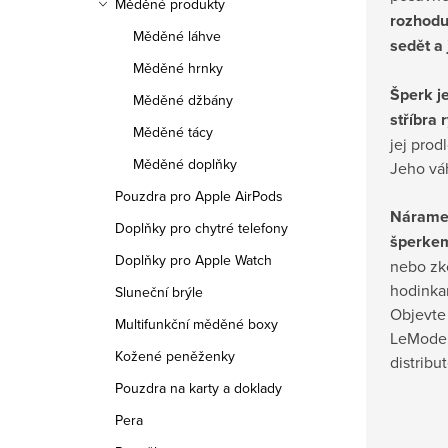
Měděné produkty
rozhodu
Měděné láhve
sedět a 
Měděné hrnky
Šperk j
Měděné džbány
stříbra
Měděné tácy
jej prod
Měděné doplňky
Jeho váh
Pouzdra pro Apple AirPods
Náramek
Doplňky pro chytré telefony
šperke
Doplňky pro Apple Watch
nebo zk
hodinka
Sluneční brýle
Objevte 
Multifunkční měděné boxy
LeMode.
Kožené peněženky
distribu
Pouzdra na karty a doklady
Pera