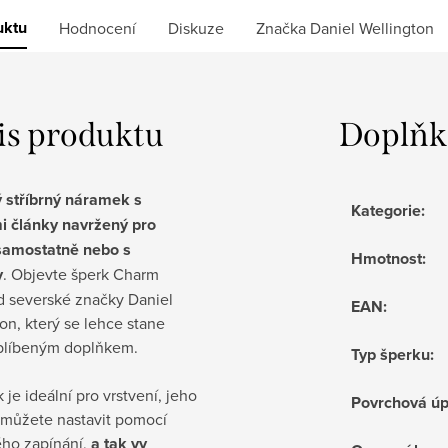
uktu
Hodnocení
Diskuze
Značka
Daniel Wellington
is produktu
Doplňk
ý stříbrný náramek s
Kategorie
:
i články navržený pro
samostatně nebo s
Hmotnost
:
y
. Objevte šperk Charm
d severské značky Daniel
EAN
:
on, který se lehce stane
blíbeným doplňkem.
Typ šperku
:
je ideální pro vrstvení, jeho
Povrchová ú
i můžete nastavit pomocí
ho zapínání,
a tak vy