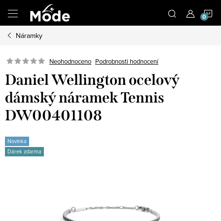
Přejít
N
na
obsah
Náramky
K
Neohodnoceno
Podrobnosti hodnocení
Daniel Wellington ocelový
dámský náramek Tennis
DW00401108
Novinka
Dárek zdarma