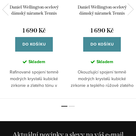
Daniel Wellington ocelový
Daniel Wellington ocelový
dámský náramek Tennis
dámský náramek Tennis
DW00401107
DW00401109
1 690 Kč
1 690 Kč
DO KOŠÍKU
DO KOŠÍKU
Skladem
Skladem
Rafinované spojení temně
Okouzlující spojení temně
modrých krystalů kubické
modrých krystalů kubické
zirkonie a zlatého tónu v
zirkonie a teplého růžově zlatého
náramku Classic...
tónu v...
Aktuální novinky a slevy na váš e-mail