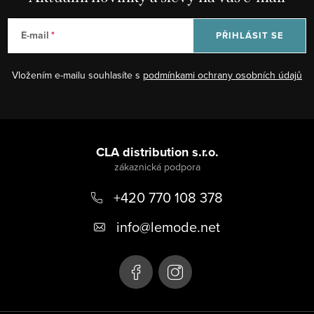
E-mail
PŘIHLÁSIT SE
Vložením e-mailu souhlasíte s
podmínkami ochrany osobních údajů
Z
á
CLA distribution s.r.o.
p
+420 770 108 378
a
t
info
@
lemode.net
í