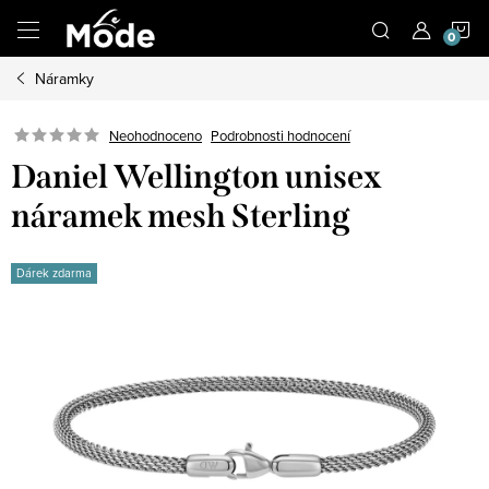
Přejít
N
na
obsah
Náramky
K
Neohodnoceno
Podrobnosti hodnocení
Daniel Wellington unisex
náramek mesh Sterling
Dárek zdarma