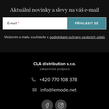
Aktuální novinky a slevy na váš e-mail
E-mail
PŘIHLÁSIT SE
Vložením e-mailu souhlasíte s
podmínkami ochrany osobních údajů
Z
á
CLA distribution s.r.o.
p
+420 770 108 378
a
t
info
@
lemode.net
í