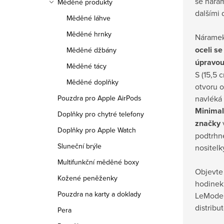
se nára
Měděné produkty
dalšími 
Měděné láhve
Měděné hrnky
Náramek
oceli s
Měděné džbány
úpravo
Měděné tácy
S (15,5 
Měděné doplňky
otvoru o
navléká 
Pouzdra pro Apple AirPods
Minimali
Doplňky pro chytré telefony
značky
v
Doplňky pro Apple Watch
podtrhne
Sluneční brýle
nositelk
Multifunkční měděné boxy
Objevte 
Kožené peněženky
hodine
Pouzdra na karty a doklady
LeMode.
distribu
Pera