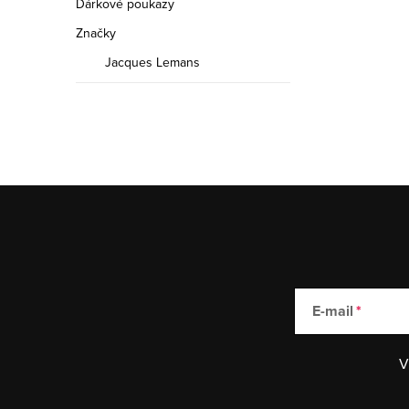
Dárkové poukazy
Značky
Jacques Lemans
E-mail
V