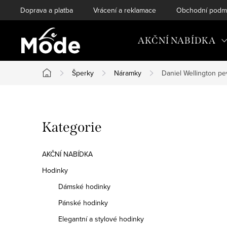
Přejít
Doprava a platba
Vrácení a reklamace
Obchodní podm
na
obsah
AKČNÍ NABÍDKA
Šperky
Náramky
Daniel Wellington 
Domů
P
Přeskočit
Kategorie
o
kategorie
s
AKČNÍ NABÍDKA
t
Hodinky
Dámské hodinky
r
Pánské hodinky
a
Elegantní a stylové hodinky