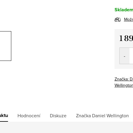
Sklade
Možn
1 8
Měrná
cena:
Značka:
D
Wellingto
uktu
Hodnocení
Diskuze
Značka
Daniel Wellington