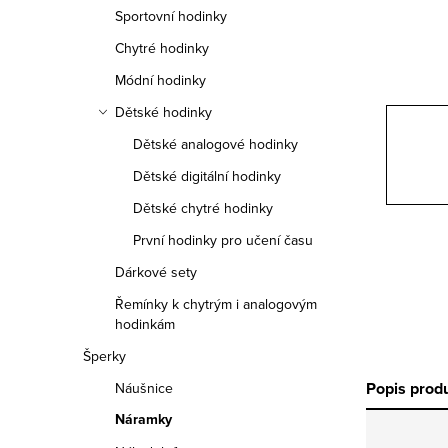
n
Sportovní hodinky
n
Chytré hodinky
í
Módní hodinky
Dětské hodinky
p
Dětské analogové hodinky
a
Dětské digitální hodinky
n
Dětské chytré hodinky
e
První hodinky pro učení času
Dárkové sety
l
Řemínky k chytrým i analogovým
hodinkám
Šperky
Popis prod
Náušnice
Náramky