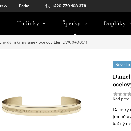
ínky
Podmínky ochrany osobních údajů
+420 770 108 378
Hodinky
Šperky
Doplňky
pevný dámský náramek ocelový Elan DW00400511
Novinka
Daniel
ocelo
Kód produ
Dámský n
jemně vy
každý de