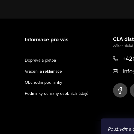
Z
á
CLA distr
Informace pro vás
p
a
+42
Doprava a platba
t
info
Vrácení a reklamace
í
Obchodní podmínky
Podmínky ochrany osobních údajů
Používáme 