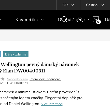
CZK
Čeština
NÁKU
Kosmetika
Druhá šance
Dá
KOŠÍ
Dárek zdarma
 Wellington pevný dámský náramek
vý Elan DW00400511
Neohodnoceno
Podrobnosti hodnocení
ktu:
DW00400511
áramek v minimalistickém zlatém provedení s
značeným logem značky. Elegantní doplněk pro
n od Daniel Wellington.
Více informací