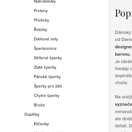
Náhrdelníky
Pop
Prsteny
Přívěsky
Řetízky
Dámský 
od Danie
Dárkové sety
designe
Šperkovnice
barvou
,
Stříbrné šperky
Je ideál
Zlaté šperky
hledají 
doplněk 
Pánské šperky
chvíle.
Šperky pro děti
Chytré šperky
Na vněj
vyznače
Brože
nenaruš
Doplňky
ale dodá
Klíčenky
detail. 