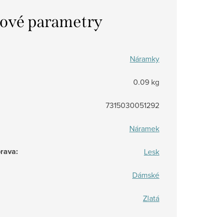
ové parametry
Náramky
0.09 kg
7315030051292
Náramek
prava
:
Lesk
Dámské
Zlatá