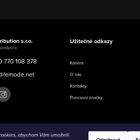
ibution s.r.o.
Užitečné odkazy
0 770 108 378
Kariéra
@
lemode.net
O nás
Kontakty
Puncovní značky
cookies, abychom Vám umožnili
Odmítnout
S