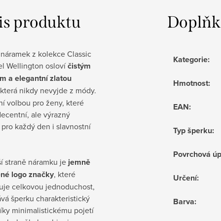
is produktu
Doplňk
náramek z kolekce Classic
Kategorie
:
l Wellington osloví
čistým
m a elegantní zlatou
Hmotnost
:
 která nikdy nevyjde z módy.
ní volbou pro ženy, které
EAN
:
decentní, ale výrazný
pro každý den i slavnostní
Typ šperku
:
Povrchová ú
ší straně náramku je
jemně
né logo značky
, které
Určení
:
uje celkovou jednoduchost,
vá šperku charakteristický
Barva
:
Díky minimalistickému pojetí