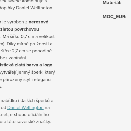
mek skvěle kombinuje s
Materiál
:
doplňky Daniel Wellington.
MOC_EUR
:
 je vyroben z
nerezové
e zlatou povrchovou
u
. Má šířku 0,7 cm a velikost
cm). Díky mírné pružnosti a
 šířce 2,7 cm se pohodlně
bez zapínání.
stická zlatá barva a logo
ytvářejí jemný šperk, který
 přirozený styl i eleganci
y.
nabídku i dalších šperků a
k od
Daniel Wellington
na
net, e-shopu oficiálního
tora této severské značky.