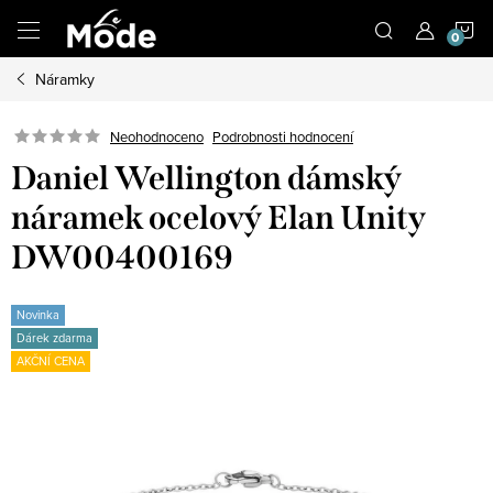
Přejít
N
na
obsah
Náramky
K
Neohodnoceno
Podrobnosti hodnocení
Daniel Wellington dámský
náramek ocelový Elan Unity
DW00400169
Novinka
Dárek zdarma
AKČNÍ CENA