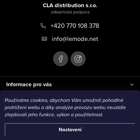
á
CLA distribution s.r.o.
p
+420 770 108 378
a
t
info
@
lemode.net
í
Informace pro vás
Používáme cookies, abychom Vám umožnili pohodlné
Blog
prohlížení webu a díky analýze provozu webu neustále
zlepšovali jeho funkce, výkon a použitelnost.
Nastavení