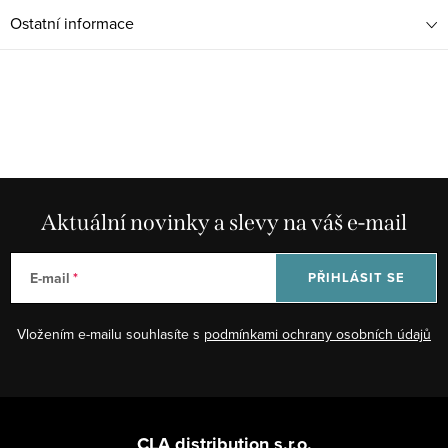
Ostatní informace
Aktuální novinky a slevy na váš e-mail
E-mail
PŘIHLÁSIT SE
Vložením e-mailu souhlasíte s
podmínkami ochrany osobních údajů
Z
á
CLA distribution s.r.o.