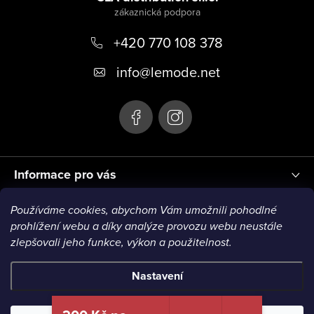
p
+420 770 108 378
a
t
info
@
lemode.net
í
Informace pro vás
Používáme cookies, abychom Vám umožnili pohodlné
Blog
prohlížení webu a díky analýze provozu webu neustále
zlepšovali jeho funkce, výkon a použitelnost.
Nastavení
Copyright 2026
Le Mode
. Všechna práva vyhrazena.