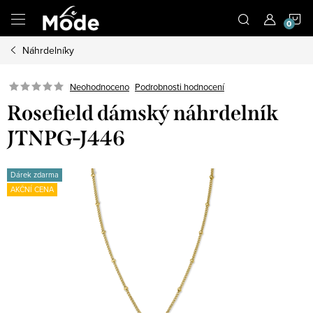
Přejít
N
na
obsah
Náhrdelníky
K
Neohodnoceno
Podrobnosti hodnocení
Rosefield dámský náhrdelník
JTNPG-J446
Dárek zdarma
AKČNÍ CENA