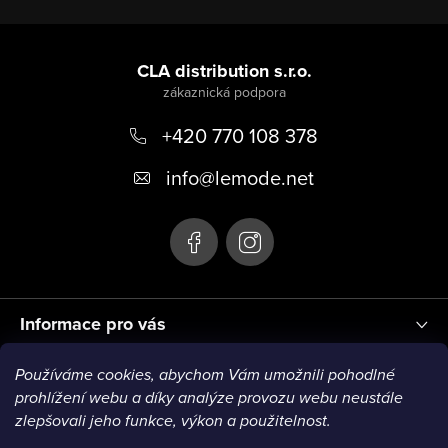
Z
á
CLA distribution s.r.o.
p
+420 770 108 378
a
t
info
@
lemode.net
í
Informace pro vás
Používáme cookies, abychom Vám umožnili pohodlné
Blog
prohlížení webu a díky analýze provozu webu neustále
zlepšovali jeho funkce, výkon a použitelnost.