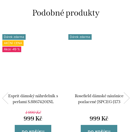
Dárek zdarma
Dárek zdarma
AKČNÍ CENA
-49 %
Esprit dámský náhrdelník s
Rosefield dámské náušnice
perlami S.88674201NL
pozlacené JSPCEG-J173
1 990 Kč
999 Kč
999 Kč
DO KOŠÍKU
DO KOŠÍKU