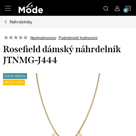
Přejít
N
na
obsah
Náhrdelníky
K
Neohodnoceno
Podrobnosti hodnocení
Rosefield dámský náhrdelník
JTNMG-J444
Dárek zdarma
AKČNÍ CENA