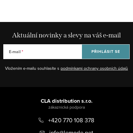
Aktuální novinky a slevy na váš e-mail
E-mail
PŘIHLÁSIT SE
Vložením e-mailu souhlasíte s
podmínkami ochrany osobních údajů
Z
á
CLA distribution s.r.o.
p
+420 770 108 378
a
t
info
@
lemode.net