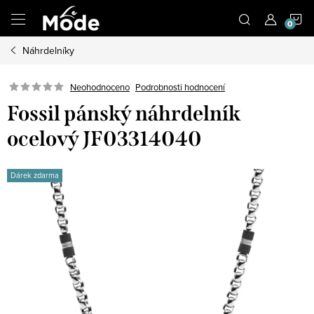
Přejít
N
na
obsah
Náhrdelníky
K
Neohodnoceno
Podrobnosti hodnocení
Fossil pánský náhrdelník
ocelový JF03314040
Dárek zdarma