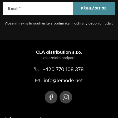
E-mail
PŘIHLÁSIT SE
Vložením e-mailu souhlasíte s
podmínkami ochrany osobních údajů
Z
á
CLA distribution s.r.o.
p
+420 770 108 378
a
t
info
@
lemode.net
í