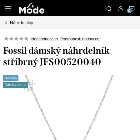
Přejít
N
na
obsah
Náhrdelníky
K
Neohodnoceno
Podrobnosti hodnocení
Fossil dámský náhrdelník
stříbrný JFS00520040
Novinka
Dárek zdarma