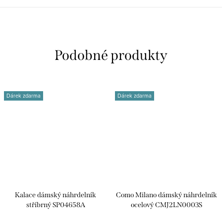
Dárek zdarma
Dárek zdarma
Kalace dámský náhrdelník
Como Milano dámský náhrdelník
stříbrný SP04658A
ocelový CMJ2LN0003S