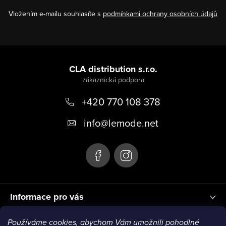
Vložením e-mailu souhlasíte s
podmínkami ochrany osobních údajů
Z
á
CLA distribution s.r.o.
p
+420 770 108 378
a
t
info
@
lemode.net
í
Informace pro vás
Používáme cookies, abychom Vám umožnili pohodlné
Blog