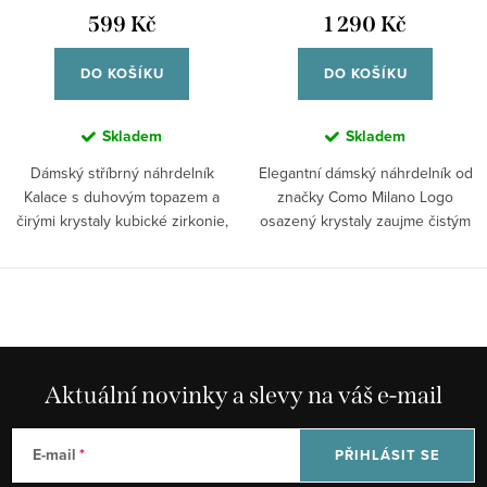
599 Kč
1 290 Kč
DO KOŠÍKU
DO KOŠÍKU
Skladem
Skladem
Dámský stříbrný náhrdelník
Elegantní dámský náhrdelník od
Kalace s duhovým topazem a
značky Como Milano Logo
čirými krystaly kubické zirkonie,
osazený krystaly zaujme čistým
výrazným...
leskem a...
Aktuální novinky a slevy na váš e-mail
E-mail
PŘIHLÁSIT SE