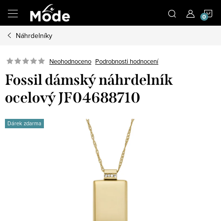
Přejít
N
na
obsah
Náhrdelníky
K
Neohodnoceno
Podrobnosti hodnocení
Fossil dámský náhrdelník
ocelový JF04688710
Dárek zdarma