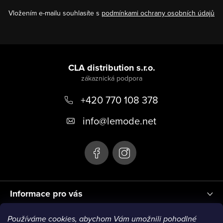
Vložením e-mailu souhlasíte s
podmínkami ochrany osobních údajů
Z
á
CLA distribution s.r.o.
p
+420 770 108 378
a
t
info
@
lemode.net
í
Informace pro vás
Používáme cookies, abychom Vám umožnili pohodlné
Blog