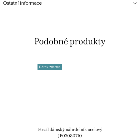
Ostatní informace
Dárek zdarma
Fossil dámský náhrdelník ocelový
JF03080710