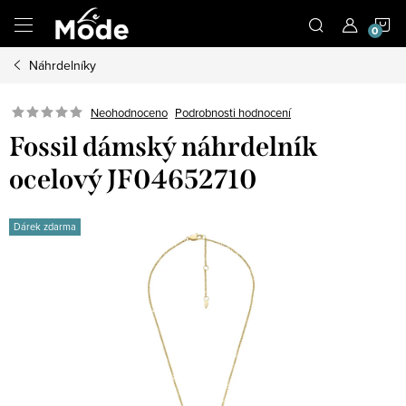
Přejít
N
na
obsah
Náhrdelníky
K
Neohodnoceno
Podrobnosti hodnocení
Fossil dámský náhrdelník
ocelový JF04652710
Dárek zdarma