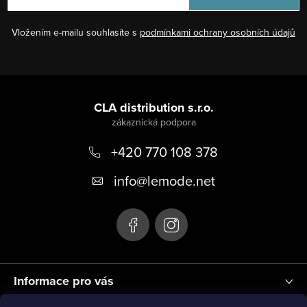
Vložením e-mailu souhlasíte s
podmínkami ochrany osobních údajů
Z
á
CLA distribution s.r.o.
p
+420 770 108 378
a
t
info
@
lemode.net
í
Informace pro vás