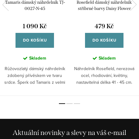
Tamaris dámský náhrdelník TJ-
Rosefield dámský náhrdelník
0027-N-45
stříbrné barvy Daisy Flower
JNDFS-J673
1 090 Kč
479 Kč
DO KOŠÍKU
DO KOŠÍKU
Skladem
Skladem
Růžovozlatý dámský náhrdelník
Náhrdelník Rosefield, nerezová
zdobený přívěskem ve tvaru
ocel, rhodiování, květiny,
srdce. Šperk od Tamaris z velmi
nastavitelná délka 41 - 45 cm.
kvalitní...
Aktuální novinky a slevy na váš e-mail