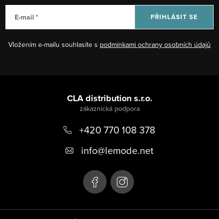
E-mail
PŘIHLÁSIT SE
Vložením e-mailu souhlasíte s
podmínkami ochrany osobních údajů
Z
á
CLA distribution s.r.o.
p
+420 770 108 378
a
t
info
@
lemode.net
í