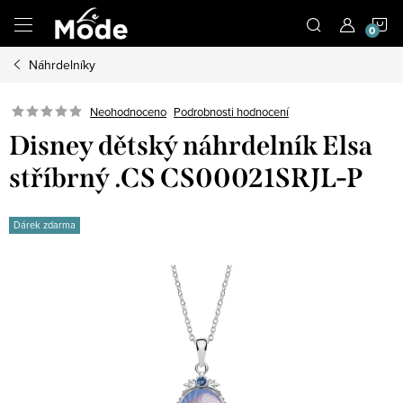
Přejít
N
na
obsah
Náhrdelníky
K
Neohodnoceno
Podrobnosti hodnocení
Disney dětský náhrdelník Elsa
stříbrný .CS CS00021SRJL-P
Dárek zdarma