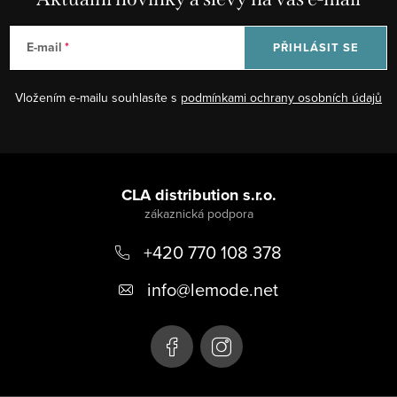
E-mail
PŘIHLÁSIT SE
Vložením e-mailu souhlasíte s
podmínkami ochrany osobních údajů
Z
á
CLA distribution s.r.o.
p
+420 770 108 378
a
t
info
@
lemode.net
í