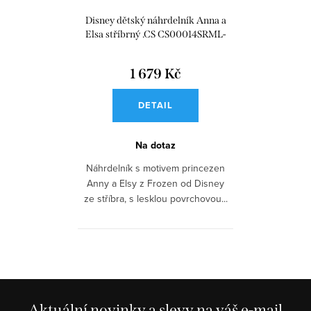
Disney dětský náhrdelník Anna a
Elsa stříbrný .CS CS00014SRML-
P
1 679 Kč
DETAIL
Na dotaz
Náhrdelník s motivem princezen
Anny a Elsy z Frozen od Disney
ze stříbra, s lesklou povrchovou...
Aktuální novinky a slevy na váš e-mail