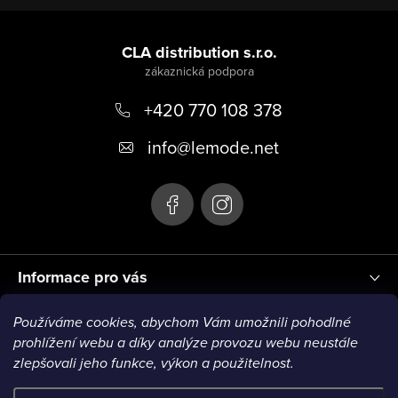
Z
á
CLA distribution s.r.o.
p
+420 770 108 378
a
t
info
@
lemode.net
í
Informace pro vás
Používáme cookies, abychom Vám umožnili pohodlné
Blog
prohlížení webu a díky analýze provozu webu neustále
zlepšovali jeho funkce, výkon a použitelnost.