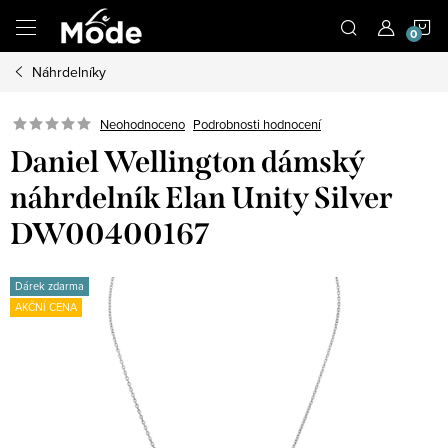
Přejít
N
na
obsah
Náhrdelníky
K
Neohodnoceno
Podrobnosti hodnocení
Daniel Wellington dámský
náhrdelník Elan Unity Silver
DW00400167
Dárek zdarma
AKČNÍ CENA