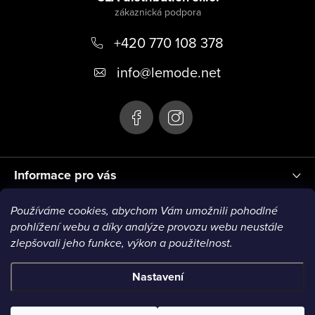
p
+420 770 108 378
a
t
info
@
lemode.net
í
Informace pro vás
Používáme cookies, abychom Vám umožnili pohodlné
Blog
prohlížení webu a díky analýze provozu webu neustále
zlepšovali jeho funkce, výkon a použitelnost.
Nastavení
Copyright 2026
Le Mode
. Všechna práva vyhrazena.