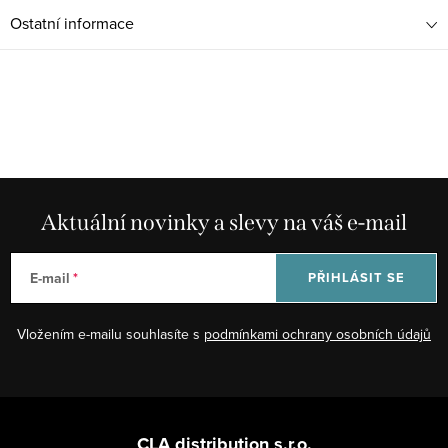
Ostatní informace
Aktuální novinky a slevy na váš e-mail
E-mail
PŘIHLÁSIT SE
Vložením e-mailu souhlasíte s
podmínkami ochrany osobních údajů
Z
á
CLA distribution s.r.o.