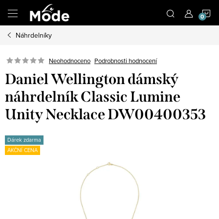
Přejít
N
na
obsah
Náhrdelníky
K
Neohodnoceno
Podrobnosti hodnocení
Daniel Wellington dámský
náhrdelník Classic Lumine
Unity Necklace DW00400353
Dárek zdarma
AKČNÍ CENA