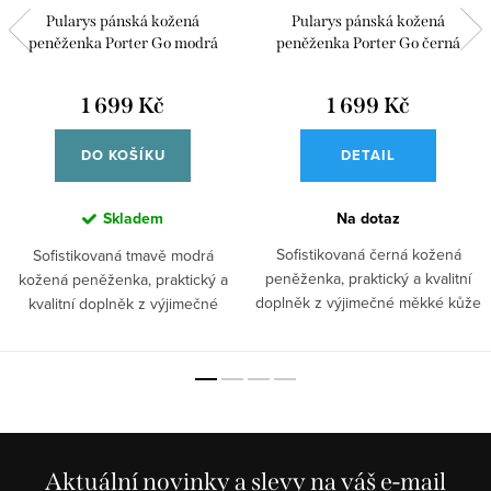
Pularys pánská kožená
Pularys pánská kožená
peněženka Porter Go modrá
peněženka Porter Go černá
1 699 Kč
1 699 Kč
DO KOŠÍKU
DETAIL
Skladem
Na dotaz
Sofistikovaná černá kožená
Sofistikovaná tmavě modrá
peněženka, praktický a kvalitní
kožená peněženka, praktický a
doplněk z výjimečné měkké kůže
kvalitní doplněk z výjimečné
Italia,...
měkké kůže...
Aktuální novinky a slevy na váš e-mail