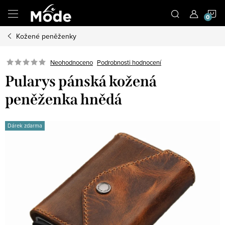
Přejít
N
na
obsah
Kožené peněženky
K
Neohodnoceno
Podrobnosti hodnocení
Pularys pánská kožená
peněženka hnědá
Dárek zdarma