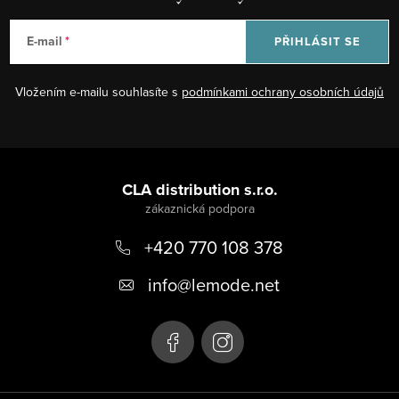
E-mail
PŘIHLÁSIT SE
Vložením e-mailu souhlasíte s
podmínkami ochrany osobních údajů
Z
á
CLA distribution s.r.o.
p
+420 770 108 378
a
t
info
@
lemode.net
í