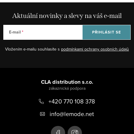
Aktuální novinky a slevy na váš e-mail
E-mail
PŘIHLÁSIT SE
Vložením e-mailu souhlasíte s
podmínkami ochrany osobních údajů
Z
á
CLA distribution s.r.o.
p
+420 770 108 378
a
t
info
@
lemode.net
í