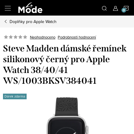
Přejít
N
na
obsah
Doplňky pro Apple Watch
K
Neohodnoceno
Podrobnosti hodnocení
Steve Madden dámské řemínek
silikonový černý pro Apple
Watch 38/40/41
WS/1003BKSV384041
Dárek zdarma