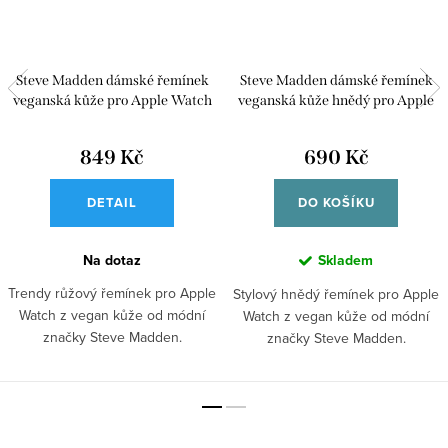
Steve Madden dámské řemínek
Steve Madden dámské řemínek
veganská kůže pro Apple Watch
veganská kůže hnědý pro Apple
38/40/41 WS/1000SVPK384041
Watch 38/40/41
WS/1002SVHY384041
849 Kč
690 Kč
DETAIL
DO KOŠÍKU
Na dotaz
Skladem
Trendy růžový řemínek pro Apple
Stylový hnědý řemínek pro Apple
Watch z vegan kůže od módní
Watch z vegan kůže od módní
značky Steve Madden.
značky Steve Madden.