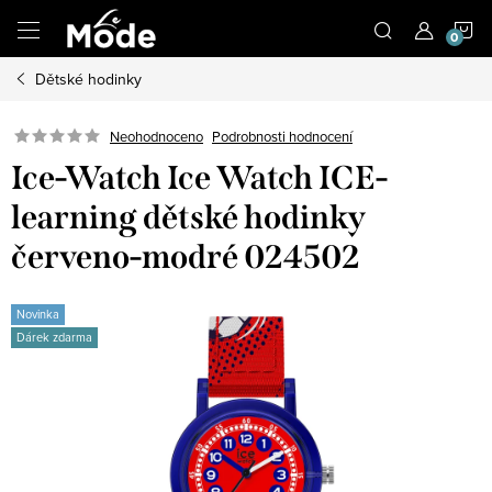
Přejít
N
na
obsah
Dětské hodinky
K
Neohodnoceno
Podrobnosti hodnocení
Ice-Watch Ice Watch ICE-
learning dětské hodinky
červeno-modré 024502
Novinka
Dárek zdarma