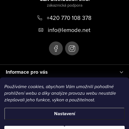
p
+420 770 108 378
a
t
info
@
lemode.net
í
Informace pro vás
Používáme cookies, abychom Vám umožnili pohodlné
Blog
prohlížení webu a díky analýze provozu webu neustále
zlepšovali jeho funkce, výkon a použitelnost.
Nastavení
Copyright 2026
Le Mode
. Všechna práva vyhrazena.