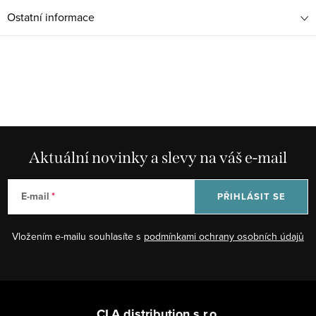
Ostatní informace
Aktuální novinky a slevy na váš e-mail
E-mail
PŘIHLÁSIT SE
Vložením e-mailu souhlasíte s
podmínkami ochrany osobních údajů
Z
á
CLA distribution s.r.o.