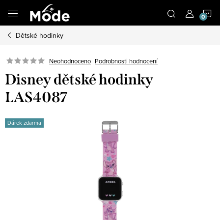
Přejít
N
na
obsah
Dětské hodinky
K
Neohodnoceno
Podrobnosti hodnocení
Disney dětské hodinky
LAS4087
Dárek zdarma