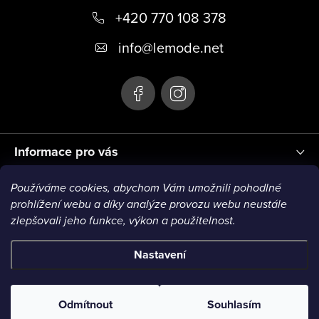
+420 770 108 378
a
t
info
@
lemode.net
í
Informace pro vás
Používáme cookies, abychom Vám umožnili pohodlné
Blog
prohlížení webu a díky analýze provozu webu neustále
zlepšovali jeho funkce, výkon a použitelnost.
Nastavení
Copyright 2026
Le Mode
. Všechna práva vyhrazena.
Odmítnout
Souhlasím
Vytvořil Shoptet