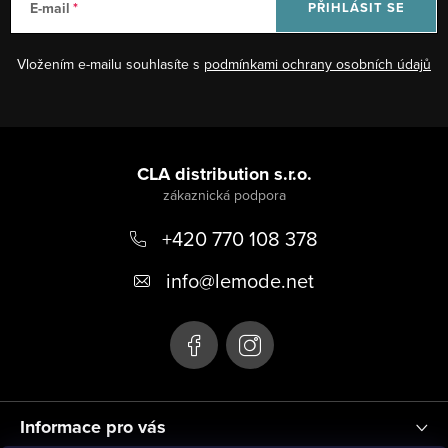
E-mail
PŘIHLÁSIT SE
Vložením e-mailu souhlasíte s
podmínkami ochrany osobních údajů
Z
á
CLA distribution s.r.o.
p
+420 770 108 378
a
t
info
@
lemode.net
í
Informace pro vás