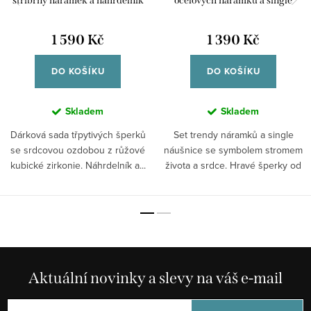
stříbrný náramek a náhrdelník
ocelových náramků a single
LPS20AWV03
náušnice LPS20ASD03
1 590 Kč
1 390 Kč
DO KOŠÍKU
DO KOŠÍKU
Skladem
Skladem
Dárková sada třpytivých šperků
Set trendy náramků a single
se srdcovou ozdobou z růžové
náušnice se symbolem stromem
kubické zirkonie. Náhrdelník a...
života a srdce. Hravé šperky od
La...
Aktuální novinky a slevy na váš e-mail