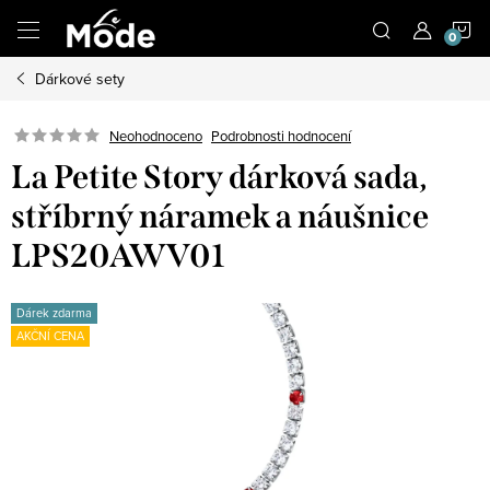
Přejít
N
na
obsah
Dárkové sety
K
Neohodnoceno
Podrobnosti hodnocení
La Petite Story dárková sada,
stříbrný náramek a náušnice
LPS20AWV01
Dárek zdarma
AKČNÍ CENA