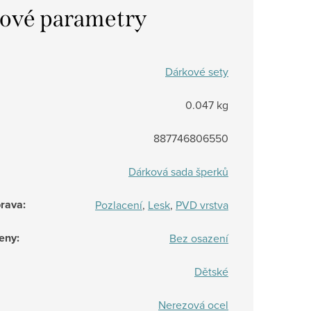
ové parametry
Dárkové sety
0.047 kg
887746806550
Dárková sada šperků
prava
:
Pozlacení
,
Lesk
,
PVD vrstva
eny
:
Bez osazení
Dětské
Nerezová ocel