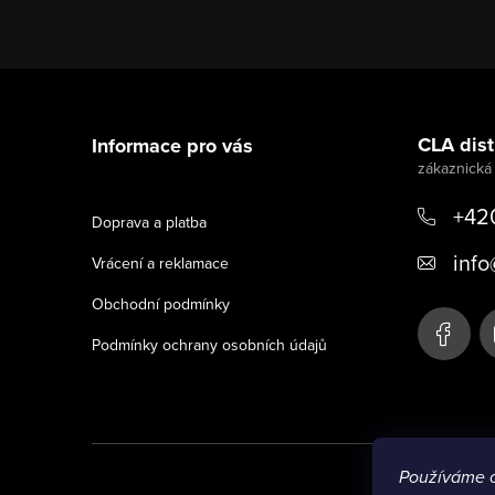
Z
á
CLA distr
Informace pro vás
p
a
+42
Doprava a platba
t
info
Vrácení a reklamace
í
Obchodní podmínky
Podmínky ochrany osobních údajů
Používáme 