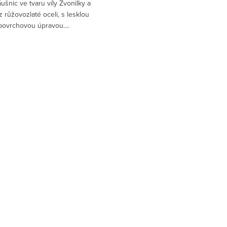
ušnic ve tvaru víly Zvonilky a
 růžovozlaté oceli, s lesklou
povrchovou úpravou....