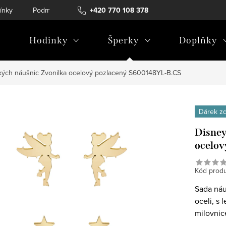
ínky
Podmínky ochrany osobních údajů
+420 770 108 378
Hodinky
Šperky
Doplňky
kých náušnic Zvonilka ocelový pozlacený S600148YL-B.CS
Dárek z
Disney
ocelov
Kód produ
Sada náu
oceli, s
milovnic