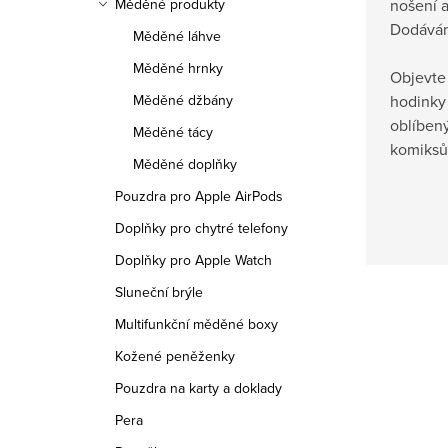
nošení a
Měděné produkty
Dodávány
Měděné láhve
Měděné hrnky
Objevte 
hodinky 
Měděné džbány
oblíbený
Měděné tácy
komiksů
Měděné doplňky
Pouzdra pro Apple AirPods
Doplňky pro chytré telefony
Doplňky pro Apple Watch
Sluneční brýle
Multifunkční měděné boxy
Kožené peněženky
Pouzdra na karty a doklady
Pera