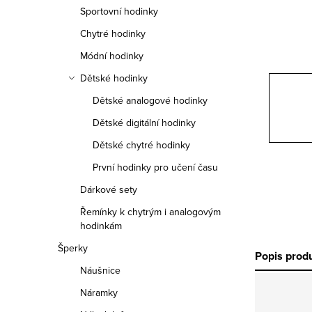
n
Sportovní hodinky
n
Chytré hodinky
í
Módní hodinky
Dětské hodinky
p
Dětské analogové hodinky
a
Dětské digitální hodinky
n
Dětské chytré hodinky
e
První hodinky pro učení času
Dárkové sety
l
Řemínky k chytrým i analogovým
hodinkám
Šperky
Popis prod
Náušnice
Náramky