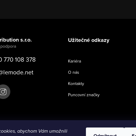
ibution s.r.o.
Užitečné odkazy
0 770 108 378
Kariéra
@
lemode.net
O nás
Kontakty
Puncovní značky
cookies, abychom Vám umožnili
Odmítnout
S