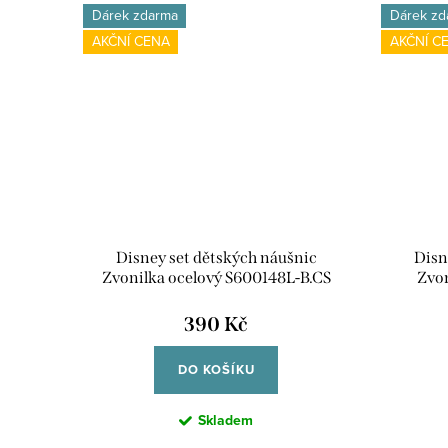
Dárek zdarma
Dárek zd
AKČNÍ CENA
AKČNÍ C
Disney set dětských náušnic
Disn
Zvonilka ocelový S600148L-B.CS
Zvon
390 Kč
DO KOŠÍKU
Skladem