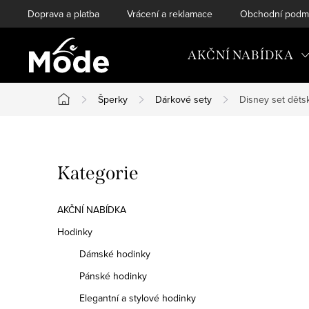
Přejít
Doprava a platba
Vrácení a reklamace
Obchodní podm
na
obsah
AKČNÍ NABÍDKA
Šperky
Dárkové sety
Disney set děts
Domů
P
Přeskočit
Kategorie
o
kategorie
s
AKČNÍ NABÍDKA
t
Hodinky
Dámské hodinky
r
Pánské hodinky
a
Elegantní a stylové hodinky