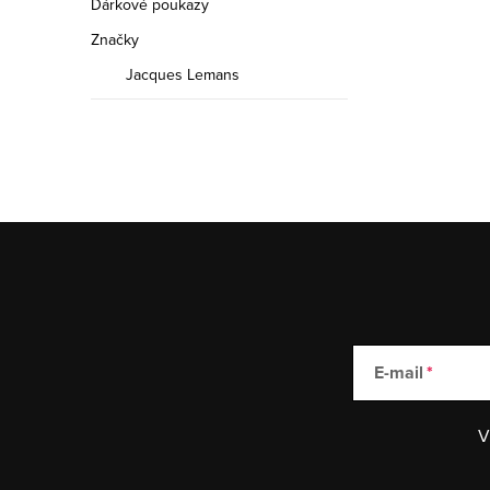
Dárkové poukazy
Značky
Jacques Lemans
E-mail
V