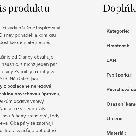
is produktu
Doplňk
ící sada náušnic inspirovaná
Kategorie
:
Disney pohádek a komiksů
dost každé malé slečně.
Hmotnost
:
ušnic od Disney obsahuje
EAN
:
 náušnic, z nichž jeden pár
aru víly Zvonilky a druhý ve
Typ šperku
:
ězd. Náušnice jsou
y z pozlacené nerezové
Povrchová ú
 lesklou povrchovou úpravou
,
perkům dodává vábivý
Osazení kam
Náušnice ve tvaru víly
 jsou řešeny zrcadlově, tedy
Určení
:
levá. Oba páry se zapínají
, která zajišťuje pohodlné
Materiál
: