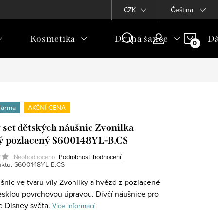
CZK
Čeština
NÁKU
Kosmetika
Druhá šance
Dá
KOŠÍ
darma
AKČNÍ CENA
 set dětských náušnic Zvonilka
ý pozlacený S600148YL-B.CS
Neohodnoceno
Podrobnosti hodnocení
ktu:
S600148YL-B.CS
šnic ve tvaru víly Zvonilky a hvězd z pozlacené
 lesklou povrchovou úpravou. Dívčí náušnice pro
e Disney světa.
Více informací