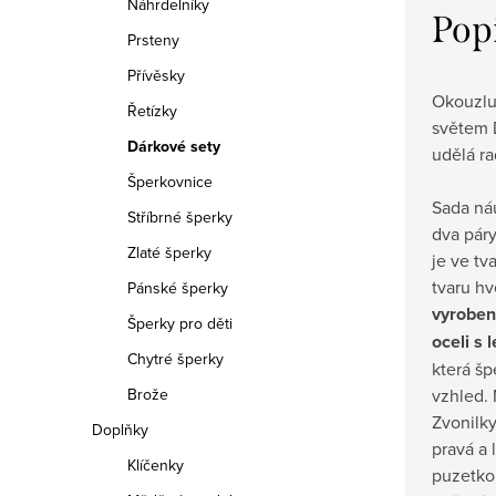
Náhrdelníky
Pop
Prsteny
Přívěsky
Okouzluj
Řetízky
světem 
Dárkové sety
udělá ra
Šperkovnice
Sada ná
Stříbrné šperky
dva páry
Zlaté šperky
je ve tv
tvaru hv
Pánské šperky
vyroben
Šperky pro děti
oceli s
Chytré šperky
která š
vzhled. 
Brože
Zvonilky
Doplňky
pravá a 
Klíčenky
puzetkou