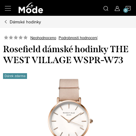
Přejít
N
na
obsah
Dámské hodinky
K
Neohodnoceno
Podrobnosti hodnocení
Rosefield dámské hodinky THE
WEST VILLAGE WSPR-W73
Dárek zdarma