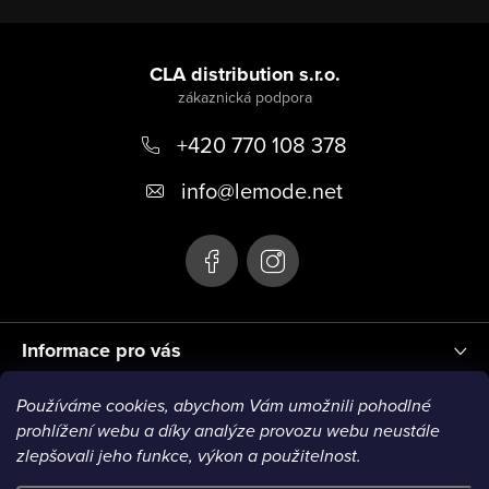
Z
á
CLA distribution s.r.o.
p
+420 770 108 378
a
t
info
@
lemode.net
í
Informace pro vás
Používáme cookies, abychom Vám umožnili pohodlné
Blog
prohlížení webu a díky analýze provozu webu neustále
zlepšovali jeho funkce, výkon a použitelnost.