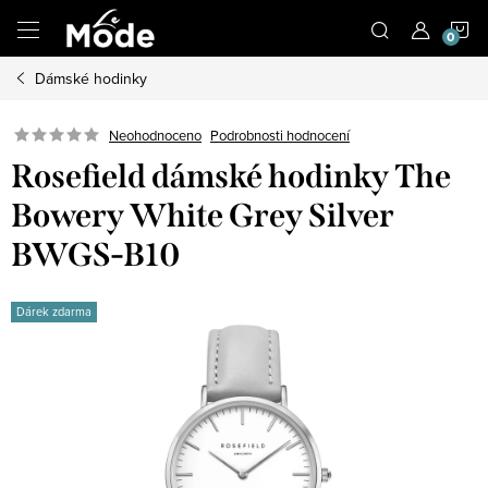
Přejít
N
na
obsah
Dámské hodinky
K
Neohodnoceno
Podrobnosti hodnocení
Rosefield dámské hodinky The
Bowery White Grey Silver
BWGS-B10
Dárek zdarma