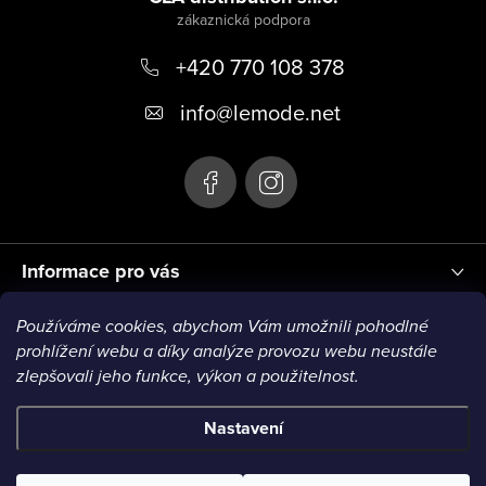
p
+420 770 108 378
a
t
info
@
lemode.net
í
Informace pro vás
Používáme cookies, abychom Vám umožnili pohodlné
Blog
prohlížení webu a díky analýze provozu webu neustále
zlepšovali jeho funkce, výkon a použitelnost.
Nastavení
Copyright 2026
Le Mode
. Všechna práva vyhrazena.