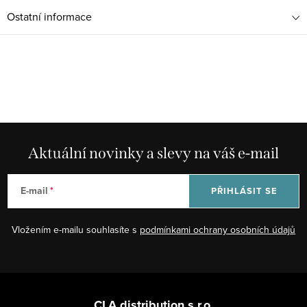
Ostatní informace
Aktuální novinky a slevy na váš e-mail
E-mail
PŘIHLÁSIT SE
Vložením e-mailu souhlasíte s
podmínkami ochrany osobních údajů
Z
á
CLA distribution s.r.o.