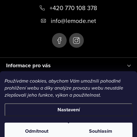
+420 770 108 378
a
t
info
@
lemode.net
í
Informace pro vás
Používáme cookies, abychom Vám umožnili pohodlné
Blog
prohlížení webu a díky analýze provozu webu neustále
zlepšovali jeho funkce, výkon a použitelnost.
Nastavení
Copyright 2026
Le Mode
. Všechna práva vyhrazena.
Odmítnout
Souhlasím
Vytvořil Shoptet