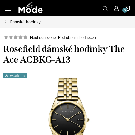
Přejít
N
na
obsah
Dámské hodinky
K
Neohodnoceno
Podrobnosti hodnocení
Rosefield dámské hodinky The
Ace ACBKG-A13
Dárek zdarma