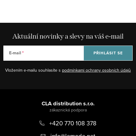
Aktuální novinky a slevy na váš e-mail
E-mail
PŘIHLÁSIT SE
Vložením e-mailu souhlasíte s
podmínkami ochrany osobních údajů
Z
á
CLA distribution s.r.o.
p
+420 770 108 378
a
t
info
@
lemode.net