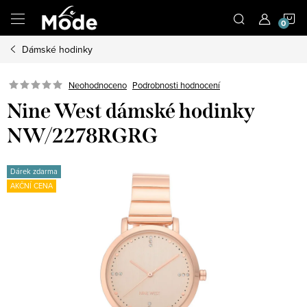
Přejít
N
na
obsah
Dámské hodinky
K
Neohodnoceno
Podrobnosti hodnocení
Nine West dámské hodinky
NW/2278RGRG
Dárek zdarma
AKČNÍ CENA