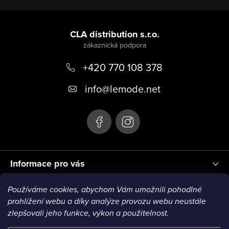
Z
á
CLA distribution s.r.o.
p
+420 770 108 378
a
t
info
@
lemode.net
í
Informace pro vás
Používáme cookies, abychom Vám umožnili pohodlné
Blog
prohlížení webu a díky analýze provozu webu neustále
zlepšovali jeho funkce, výkon a použitelnost.