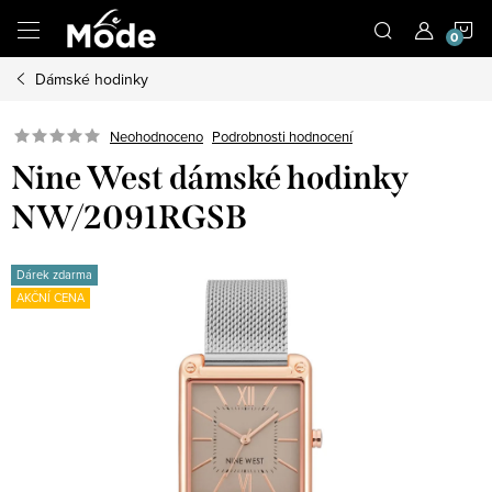
Přejít
N
na
obsah
Dámské hodinky
K
Neohodnoceno
Podrobnosti hodnocení
Nine West dámské hodinky
NW/2091RGSB
Dárek zdarma
AKČNÍ CENA