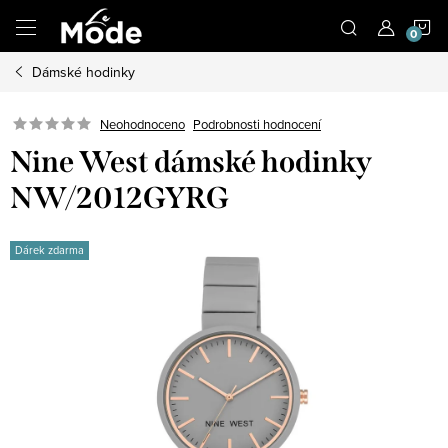
Přejít
N
na
obsah
Dámské hodinky
K
Neohodnoceno
Podrobnosti hodnocení
Nine West dámské hodinky
NW/2012GYRG
Dárek zdarma