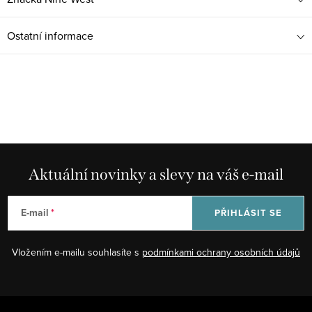
Ostatní informace
Aktuální novinky a slevy na váš e-mail
E-mail
PŘIHLÁSIT SE
Vložením e-mailu souhlasíte s
podmínkami ochrany osobních údajů
Z