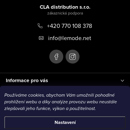
á
CLA distribution s.r.o.
p
+420 770 108 378
a
t
info
@
lemode.net
í
Informace pro vás
Používáme cookies, abychom Vám umožnili pohodlné
Blog
prohlížení webu a díky analýze provozu webu neustále
zlepšovali jeho funkce, výkon a použitelnost.
Nastavení