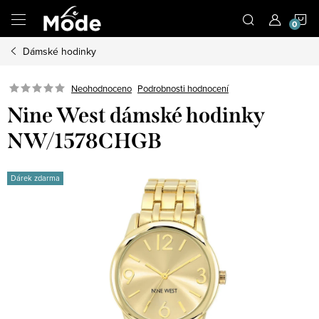
Přejít
N
na
obsah
Dámské hodinky
K
Neohodnoceno
Podrobnosti hodnocení
Nine West dámské hodinky
NW/1578CHGB
Dárek zdarma