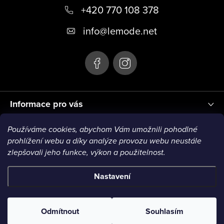
+420 770 108 378
a
t
info
@
lemode.net
í
Informace pro vás
Používáme cookies, abychom Vám umožnili pohodlné
Blog
prohlížení webu a díky analýze provozu webu neustále
zlepšovali jeho funkce, výkon a použitelnost.
Nastavení
Copyright 2026
Le Mode
. Všechna práva vyhrazena.
Odmítnout
Souhlasím
Vytvořil Shoptet