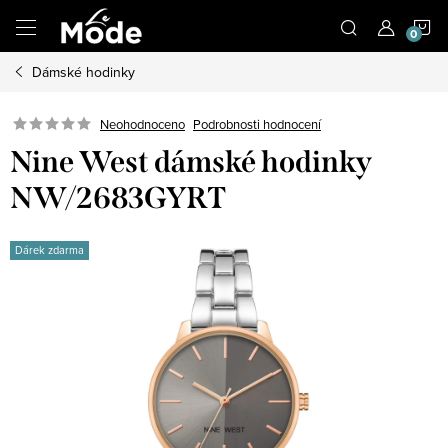
Přejít
N
na
obsah
Dámské hodinky
K
Neohodnoceno
Podrobnosti hodnocení
Nine West dámské hodinky
NW/2683GYRT
Dárek zdarma