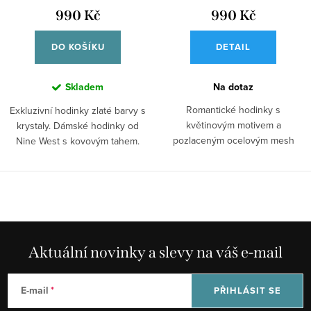
990 Kč
990 Kč
DO KOŠÍKU
DETAIL
Skladem
Na dotaz
Romantické hodinky s
Exkluzivní hodinky zlaté barvy s
květinovým motivem a
krystaly. Dámské hodinky od
pozlaceným ocelovým mesh
Nine West s kovovým tahem.
tahem. Dámské hodinky od
Nine...
Aktuální novinky a slevy na váš e-mail
E-mail
PŘIHLÁSIT SE