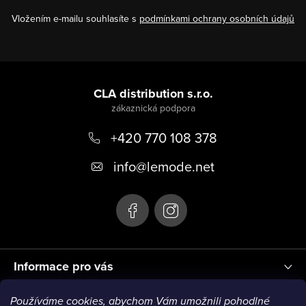
Vložením e-mailu souhlasíte s
podmínkami ochrany osobních údajů
Z
á
CLA distribution s.r.o.
p
+420 770 108 378
a
t
info
@
lemode.net
í
Informace pro vás
Používáme cookies, abychom Vám umožnili pohodlné
Blog