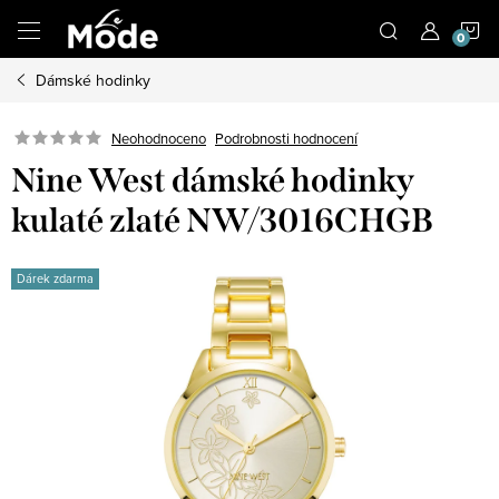
Přejít
N
na
obsah
Dámské hodinky
K
Neohodnoceno
Podrobnosti hodnocení
Nine West dámské hodinky
kulaté zlaté NW/3016CHGB
Dárek zdarma