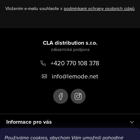
Vložením e-mailu souhlasíte s
podmínkami ochrany osobních údajů
Z
á
CLA distribution s.r.o.
p
+420 770 108 378
a
t
info
@
lemode.net
í
Informace pro vás
Používáme cookies, abychom Vám umožnili pohodlné
Blog