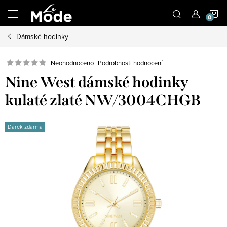
Přejít
N
na
obsah
Dámské hodinky
K
Neohodnoceno
Podrobnosti hodnocení
Nine West dámské hodinky
kulaté zlaté NW/3004CHGB
Dárek zdarma