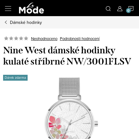
Přejít
N
na
obsah
Dámské hodinky
K
Neohodnoceno
Podrobnosti hodnocení
Nine West dámské hodinky
kulaté stříbrné NW/3001FLSV
Dárek zdarma