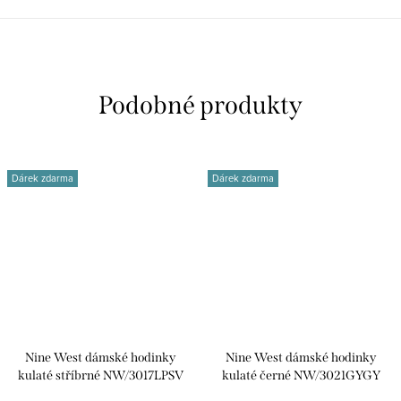
E-mail zástupce v EU
:
info@cladistribution.com
Dárek zdarma
Dárek zdarma
Nine West dámské hodinky
Nine West dámské hodinky
kulaté stříbrné NW/3017LPSV
kulaté černé NW/3021GYGY