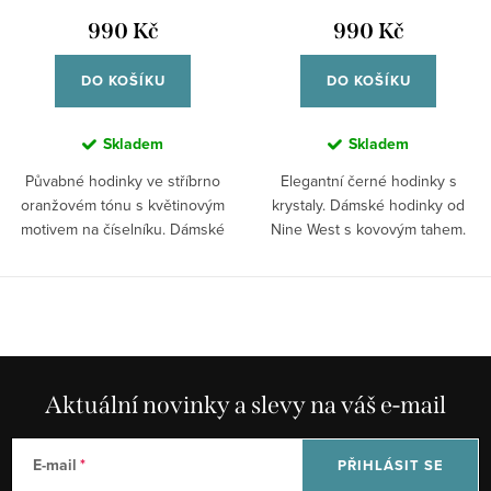
990 Kč
990 Kč
DO KOŠÍKU
DO KOŠÍKU
Skladem
Skladem
Půvabné hodinky ve stříbrno
Elegantní černé hodinky s
oranžovém tónu s květinovým
krystaly. Dámské hodinky od
motivem na číselníku. Dámské
Nine West s kovovým tahem.
hodinky od...
Aktuální novinky a slevy na váš e-mail
E-mail
PŘIHLÁSIT SE