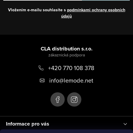
Vložením e-mailu souhlasíte s
podmínkami ochrany osobních
údajů
Z
á
CLA distribution s.r.o.
p
+420 770 108 378
a
t
info
@
lemode.net
í
Informace pro vás